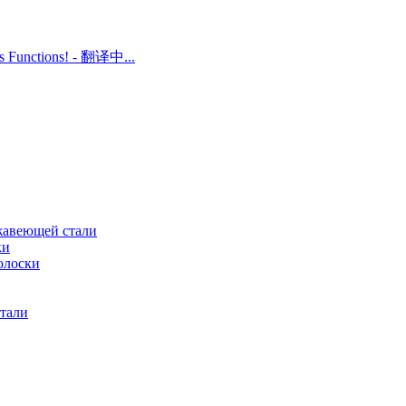
ts Functions! - 翻译中...
жавеющей стали
ки
олоски
тали