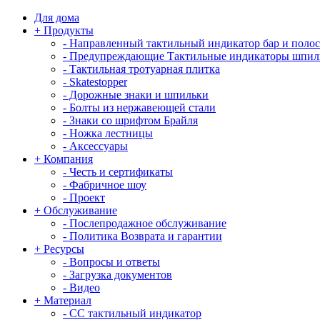
Для дома
+
Продукты
-
Направленный тактильный индикатор бар и поло
-
Предупреждающие Тактильные индикаторы шпил
-
Тактильная тротуарная плитка
-
Skatestopper
-
Дорожные знаки и шпильки
-
Болты из нержавеющей стали
-
Знаки со шрифтом Брайля
-
Ножка лестницы
-
Аксессуары
+
Компания
-
Честь и сертификаты
-
Фабричное шоу
-
Проект
+
Обслуживание
-
Послепродажное обслуживание
-
Политика Возврата и гарантии
+
Ресурсы
-
Вопросы и ответы
-
Загрузка документов
-
Видео
+
Материал
-
СС тактильный индикатор