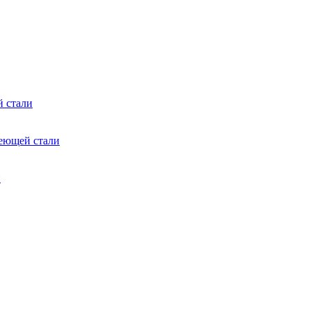
 стали
еющей стали
и