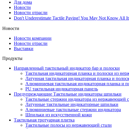
Для дома
Новости
Новости отрасли
Don't Underestimate Tactile Paving! You May Not Know All I
Новости
Новости компании
Новости отрасли
Выставки
Продукты
Направленный тактильный индикатор бар и полоски
Тактильная индикаторная планка и полоски из нер
Латунная тактильная индикаторная планка и полос
Алюминиевая тактильная индикаторная планка и п
PU тактильная индикаторная панель
Предупреждающие Тактильные индикаторы шпильки
Тактильные стержни индикатора из нержавеющей с
Латунные тактильные индикаторные шпильки
Алюминиевые тактильные стержни индикатора
Шпильки из искусственной кожи
Тактильная тротуарная плитка
Тактильные полосы из нержавеющей стали