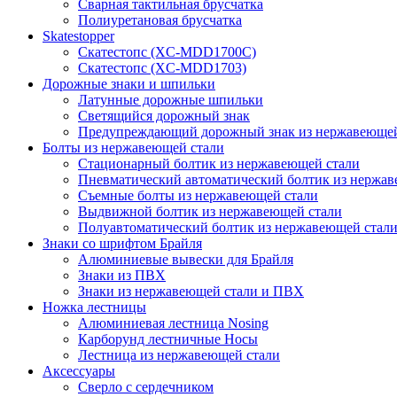
Сварная тактильная брусчатка
Полиуретановая брусчатка
Skatestopper
Скатестопс (XC-MDD1700C)
Скатестопс (XC-MDD1703)
Дорожные знаки и шпильки
Латунные дорожные шпильки
Светящийся дорожный знак
Предупреждающий дорожный знак из нержавеющей
Болты из нержавеющей стали
Стационарный болтик из нержавеющей стали
Пневматический автоматический болтик из нержав
Съемные болты из нержавеющей стали
Выдвижной болтик из нержавеющей стали
Полуавтоматический болтик из нержавеющей стал
Знаки со шрифтом Брайля
Алюминиевые вывески для Брайля
Знаки из ПВХ
Знаки из нержавеющей стали и ПВХ
Ножка лестницы
Алюминиевая лестница Nosing
Карборунд лестничные Носы
Лестница из нержавеющей стали
Аксессуары
Сверло с сердечником