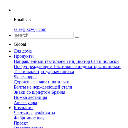
Email Us
sales@xcwjc.com
Global
Для дома
Продукты
Направленный тактильный индикатор бар и полоски
Предупреждающие Тактильные индикаторы шпильки
Тактильная тротуарная плитка
Skatestopper
Дорожные знаки и шпильки
Болты из нержавеющей стали
Знаки со шрифтом Брайля
Ножка лестницы
Аксессуары
Компания
Честь и сертификаты
Фабричное шоу
Проект