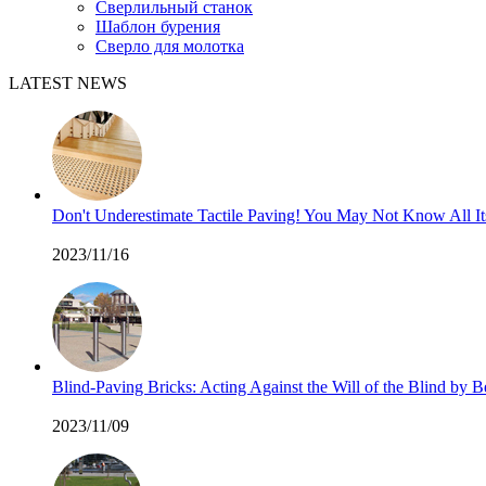
Сверлильный станок
Шаблон бурения
Сверло для молотка
LATEST NEWS
Don't Underestimate Tactile Paving! You May Not Know All I
2023/11/16
Blind-Paving Bricks: Acting Against the Will of the Blind by
2023/11/09