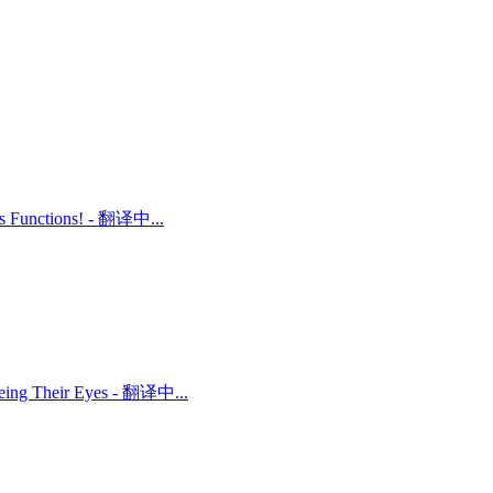
ts Functions! - 翻译中...
 Being Their Eyes - 翻译中...