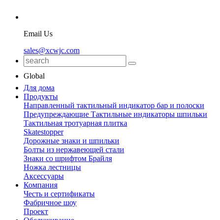
Email Us
sales@xcwjc.com
Global
Для дома
Продукты
Направленный тактильный индикатор бар и полоски
Предупреждающие Тактильные индикаторы шпильки
Тактильная тротуарная плитка
Skatestopper
Дорожные знаки и шпильки
Болты из нержавеющей стали
Знаки со шрифтом Брайля
Ножка лестницы
Аксессуары
Компания
Честь и сертификаты
Фабричное шоу
Проект