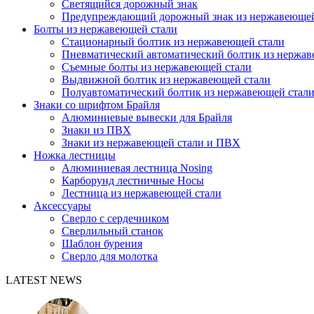
Светящийся дорожный знак
Предупреждающий дорожный знак из нержавеющей
Болты из нержавеющей стали
Стационарный болтик из нержавеющей стали
Пневматический автоматический болтик из нержав
Съемные болты из нержавеющей стали
Выдвижной болтик из нержавеющей стали
Полуавтоматический болтик из нержавеющей стал
Знаки со шрифтом Брайля
Алюминиевые вывески для Брайля
Знаки из ПВХ
Знаки из нержавеющей стали и ПВХ
Ножка лестницы
Алюминиевая лестница Nosing
Карборунд лестничные Носы
Лестница из нержавеющей стали
Аксессуары
Сверло с сердечником
Сверлильный станок
Шаблон бурения
Сверло для молотка
LATEST NEWS