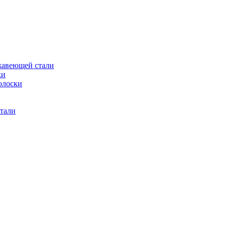
жавеющей стали
ки
олоски
тали