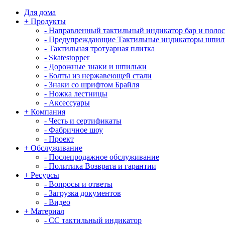
Для дома
+
Продукты
-
Направленный тактильный индикатор бар и поло
-
Предупреждающие Тактильные индикаторы шпил
-
Тактильная тротуарная плитка
-
Skatestopper
-
Дорожные знаки и шпильки
-
Болты из нержавеющей стали
-
Знаки со шрифтом Брайля
-
Ножка лестницы
-
Аксессуары
+
Компания
-
Честь и сертификаты
-
Фабричное шоу
-
Проект
+
Обслуживание
-
Послепродажное обслуживание
-
Политика Возврата и гарантии
+
Ресурсы
-
Вопросы и ответы
-
Загрузка документов
-
Видео
+
Материал
-
СС тактильный индикатор