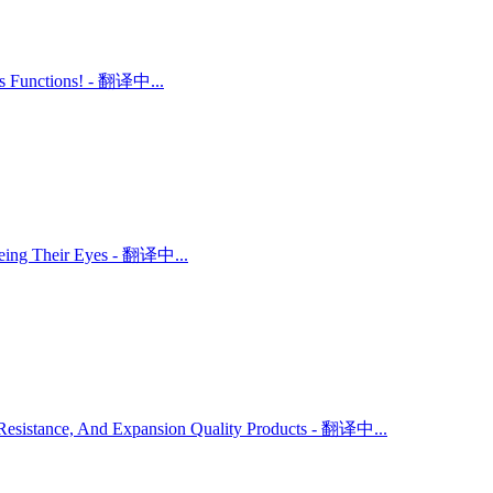
ts Functions! - 翻译中...
 Being Their Eyes - 翻译中...
r Resistance, And Expansion Quality Products - 翻译中...