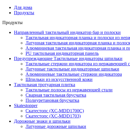
Для дома
Продукты
Продукты
Направленный тактильный индикатор бар и полоски
Тактильная индикаторная планка и полоски из нер
Латунная тактильная индикаторная планка и полос
Алюминиевая тактильная индикаторная планка и п
PU тактильная индикаторная панель
Предупреждающие Тактильные индикаторы шпильки
Тактильные стержни индикатора из нержавеющей с
Латунные тактильные индикаторные шпильки
Алюминиевые тактильные стержни индикатора
Шпильки из искусственной кожи
Тактильная тротуарная плитка
Тактильные полосы из нержавеющей стали
Сварная тактильная брусчатка
Полиуретановая брусчатка
Skatestopper
Скатестопс (XC-MDD1700C)
Скатестопс (XC-MDD1703)
Дорожные знаки и шпильки
Латунные дорожные шпильки