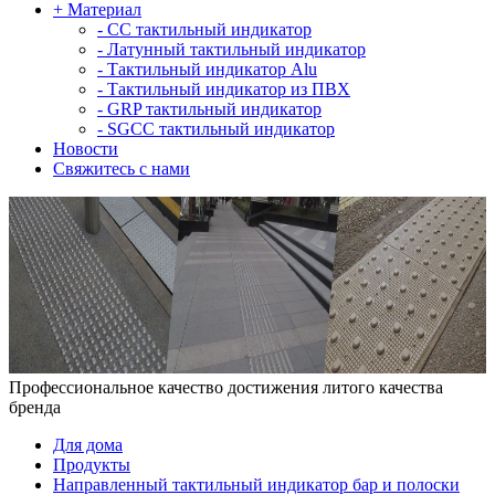
+
Материал
-
СС тактильный индикатор
-
Латунный тактильный индикатор
-
Тактильный индикатор Alu
-
Тактильный индикатор из ПВХ
-
GRP тактильный индикатор
-
SGCC тактильный индикатор
Новости
Свяжитесь с нами
Профессиональное качество достижения литого качества
бренда
Для дома
Продукты
Направленный тактильный индикатор бар и полоски