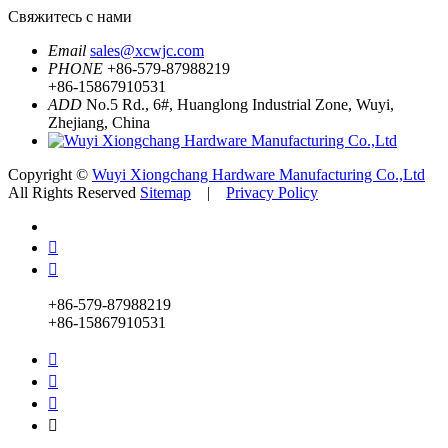
Свяжитесь с нами
Email
sales@xcwjc.com
PHONE
+86-579-87988219
+86-15867910531
ADD
No.5 Rd., 6#, Huanglong Industrial Zone, Wuyi,
Zhejiang, China
Copyright ©
Wuyi Xiongchang Hardware Manufacturing Co.,Ltd
All Rights Reserved
Sitemap
|
Privacy Policy


+86-579-87988219
+86-15867910531



