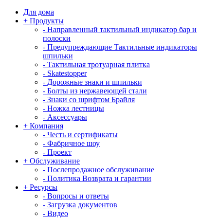
Для дома
+
Продукты
-
Направленный тактильный индикатор бар и
полоски
-
Предупреждающие Тактильные индикаторы
шпильки
-
Тактильная тротуарная плитка
-
Skatestopper
-
Дорожные знаки и шпильки
-
Болты из нержавеющей стали
-
Знаки со шрифтом Брайля
-
Ножка лестницы
-
Аксессуары
+
Компания
-
Честь и сертификаты
-
Фабричное шоу
-
Проект
+
Обслуживание
-
Послепродажное обслуживание
-
Политика Возврата и гарантии
+
Ресурсы
-
Вопросы и ответы
-
Загрузка документов
-
Видео