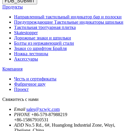
FDB_SUBMIT
Продукты
Направленный тактильный индикатор бар и полоски
Предупреждающие Тактильные индикаторы шпильки
Тактильная тротуарная плитка
Skatestopper
Дорожные знаки и шпильки
Болты из нержавеющей стали
Знаки со шрифтом Брайля
Ножка лестницы
Аксессуары
Компания
Честь и сертификаты
Фабричное шоу
Проект
Свяжитесь с нами
Email
sales@xcwjc.com
PHONE
+86-579-87988219
+86-15867910531
ADD
No.5 Rd., 6#, Huanglong Industrial Zone, Wuyi,
Zhejiang, China