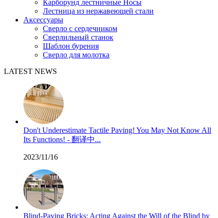
Карборунд лестничные Носы
Лестница из нержавеющей стали
Аксессуары
Сверло с сердечником
Сверлильный станок
Шаблон бурения
Сверло для молотка
LATEST NEWS
Don't Underestimate Tactile Paving! You May Not Know All
Its Functions! - 翻译中...
2023/11/16
Blind-Paving Bricks: Acting Against the Will of the Blind by