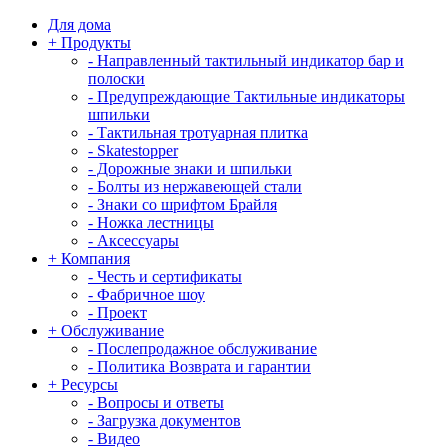
Для дома
+
Продукты
-
Направленный тактильный индикатор бар и
полоски
-
Предупреждающие Тактильные индикаторы
шпильки
-
Тактильная тротуарная плитка
-
Skatestopper
-
Дорожные знаки и шпильки
-
Болты из нержавеющей стали
-
Знаки со шрифтом Брайля
-
Ножка лестницы
-
Аксессуары
+
Компания
-
Честь и сертификаты
-
Фабричное шоу
-
Проект
+
Обслуживание
-
Послепродажное обслуживание
-
Политика Возврата и гарантии
+
Ресурсы
-
Вопросы и ответы
-
Загрузка документов
-
Видео