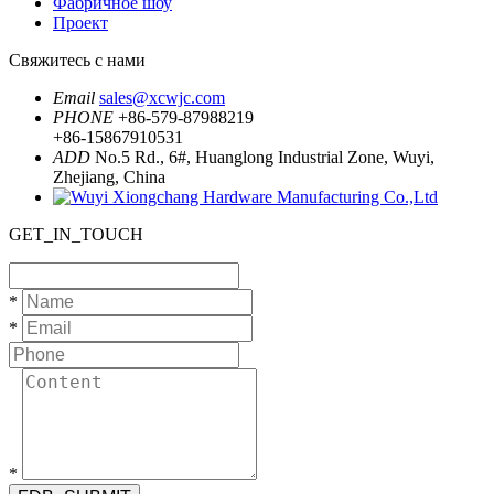
Фабричное шоу
Проект
Свяжитесь с нами
Email
sales@xcwjc.com
PHONE
+86-579-87988219
+86-15867910531
ADD
No.5 Rd., 6#, Huanglong Industrial Zone, Wuyi,
Zhejiang, China
GET_IN_TOUCH
*
*
*