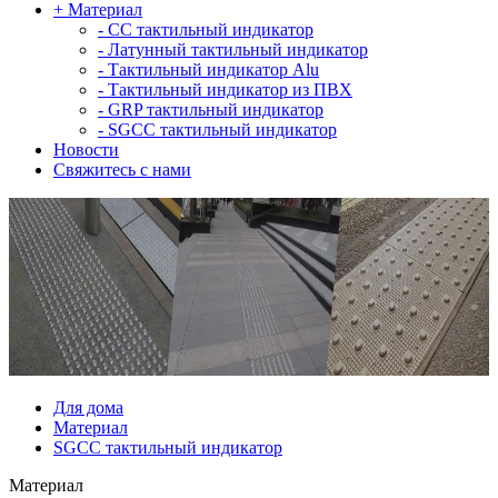
+
Материал
-
СС тактильный индикатор
-
Латунный тактильный индикатор
-
Тактильный индикатор Alu
-
Тактильный индикатор из ПВХ
-
GRP тактильный индикатор
-
SGCC тактильный индикатор
Новости
Свяжитесь с нами
Для дома
Материал
SGCC тактильный индикатор
Материал