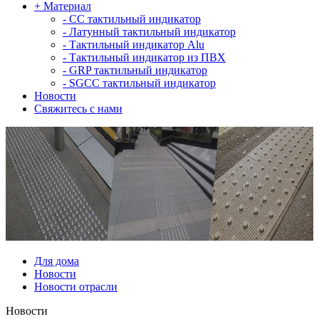
+
Материал
-
СС тактильный индикатор
-
Латунный тактильный индикатор
-
Тактильный индикатор Alu
-
Тактильный индикатор из ПВХ
-
GRP тактильный индикатор
-
SGCC тактильный индикатор
Новости
Свяжитесь с нами
Для дома
Новости
Новости отрасли
Новости