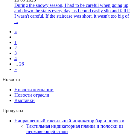
During the snowy season, I had to be careful when going up
and down the stairs every day, as I could easily slip and fall if
I wasn't careful. If the staircase was short, it wasn't too big of
...
«
1
2
3
4
...
26
»
Новости
Новости компании
Новости отрасли
Выставки
Продукты
Направленный тактильный индикатор бар и полоски
Тактильная индикаторная планка и полоски из
нержавеющей стали