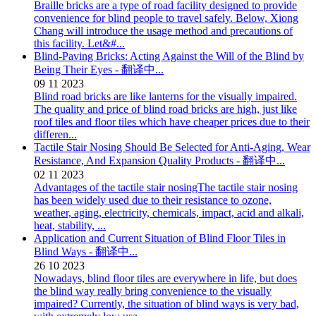
Braille bricks are a type of road facility designed to provide
convenience for blind people to travel safely. Below, Xiong
Chang will introduce the usage method and precautions of
this facility. Let&#...
Blind-Paving Bricks: Acting Against the Will of the Blind by
Being Their Eyes - 翻译中...
09
11
2023
Blind road bricks are like lanterns for the visually impaired.
The quality and price of blind road bricks are high, just like
roof tiles and floor tiles which have cheaper prices due to their
differen...
Tactile Stair Nosing Should Be Selected for Anti-Aging, Wear
Resistance, And Expansion Quality Products - 翻译中...
02
11
2023
Advantages of the tactile stair nosingThe tactile stair nosing
has been widely used due to their resistance to ozone,
weather, aging, electricity, chemicals, impact, acid and alkali,
heat, stability, ...
Application and Current Situation of Blind Floor Tiles in
Blind Ways - 翻译中...
26
10
2023
Nowadays, blind floor tiles are everywhere in life, but does
the blind way really bring convenience to the visually
impaired? Currently, the situation of blind ways is very bad,