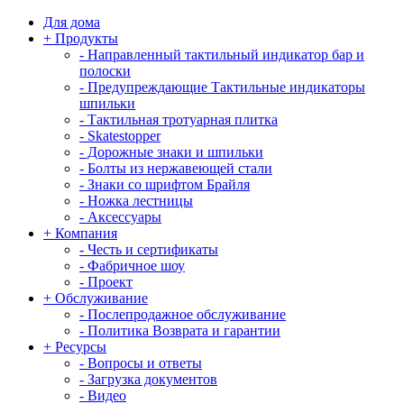
Для дома
+
Продукты
-
Направленный тактильный индикатор бар и
полоски
-
Предупреждающие Тактильные индикаторы
шпильки
-
Тактильная тротуарная плитка
-
Skatestopper
-
Дорожные знаки и шпильки
-
Болты из нержавеющей стали
-
Знаки со шрифтом Брайля
-
Ножка лестницы
-
Аксессуары
+
Компания
-
Честь и сертификаты
-
Фабричное шоу
-
Проект
+
Обслуживание
-
Послепродажное обслуживание
-
Политика Возврата и гарантии
+
Ресурсы
-
Вопросы и ответы
-
Загрузка документов
-
Видео