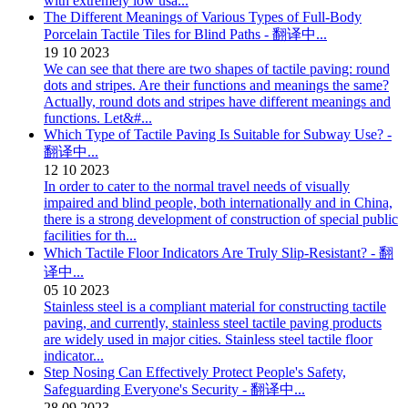
with extremely low usa...
The Different Meanings of Various Types of Full-Body
Porcelain Tactile Tiles for Blind Paths - 翻译中...
19
10
2023
We can see that there are two shapes of tactile paving: round
dots and stripes. Are their functions and meanings the same?
Actually, round dots and stripes have different meanings and
functions. Let&#...
Which Type of Tactile Paving Is Suitable for Subway Use? -
翻译中...
12
10
2023
In order to cater to the normal travel needs of visually
impaired and blind people, both internationally and in China,
there is a strong development of construction of special public
facilities for th...
Which Tactile Floor Indicators Are Truly Slip-Resistant? - 翻
译中...
05
10
2023
Stainless steel is a compliant material for constructing tactile
paving, and currently, stainless steel tactile paving products
are widely used in major cities. Stainless steel tactile floor
indicator...
Step Nosing Can Effectively Protect People's Safety,
Safeguarding Everyone's Security - 翻译中...
28
09
2023