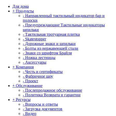
Для дома
+
Продукты
-
Направленный тактильный индикатор бар и
полоски
-
Предупреждающие Тактильные индикаторы
шпильки
-
Тактильная тротуарная плитка
-
Skatestopper
-
Дорожные знаки и шпильки
-
Болты из нержавеющей стали
-
Знаки со шрифтом Брайля
-
Ножка лестницы
-
Аксессуары
+
Компания
-
Честь и сертификаты
-
Фабричное шоу
-
Проект
+
Обслуживание
-
Послепродажное обслуживание
-
Политика Возврата и гарантии
+
Ресурсы
-
Вопросы и ответы
-
Загрузка документов
-
Видео