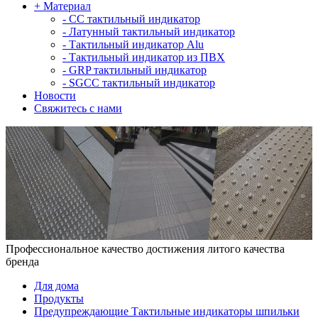
+
Материал
-
СС тактильный индикатор
-
Латунный тактильный индикатор
-
Тактильный индикатор Alu
-
Тактильный индикатор из ПВХ
-
GRP тактильный индикатор
-
SGCC тактильный индикатор
Новости
Свяжитесь с нами
Профессиональное качество достижения литого качества
бренда
Для дома
Продукты
Предупреждающие Тактильные индикаторы шпильки