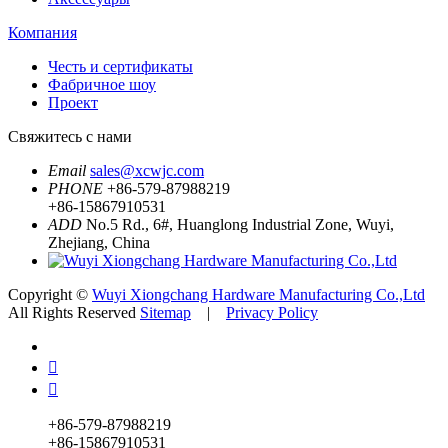
Компания
Честь и сертификаты
Фабричное шоу
Проект
Свяжитесь с нами
Email
sales@xcwjc.com
PHONE
+86-579-87988219
+86-15867910531
ADD
No.5 Rd., 6#, Huanglong Industrial Zone, Wuyi,
Zhejiang, China
Copyright ©
Wuyi Xiongchang Hardware Manufacturing Co.,Ltd
All Rights Reserved
Sitemap
|
Privacy Policy


+86-579-87988219
+86-15867910531