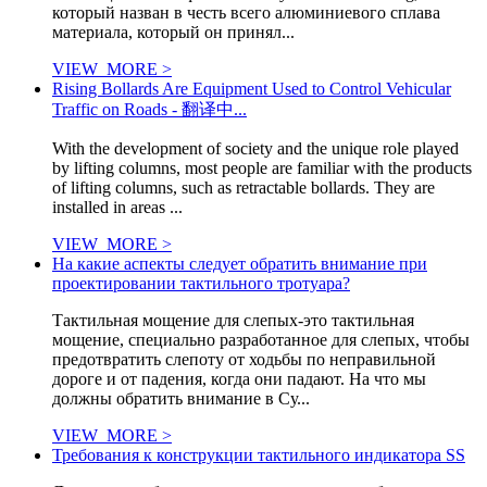
который назван в честь всего алюминиевого сплава
материала, который он принял...
VIEW_MORE >
Rising Bollards Are Equipment Used to Control Vehicular
Traffic on Roads - 翻译中...
With the development of society and the unique role played
by lifting columns, most people are familiar with the products
of lifting columns, such as retractable bollards. They are
installed in areas ...
VIEW_MORE >
На какие аспекты следует обратить внимание при
проектировании тактильного тротуара?
Тактильная мощение для слепых-это тактильная
мощение, специально разработанное для слепых, чтобы
предотвратить слепоту от ходьбы по неправильной
дороге и от падения, когда они падают. На что мы
должны обратить внимание в Су...
VIEW_MORE >
Требования к конструкции тактильного индикатора SS