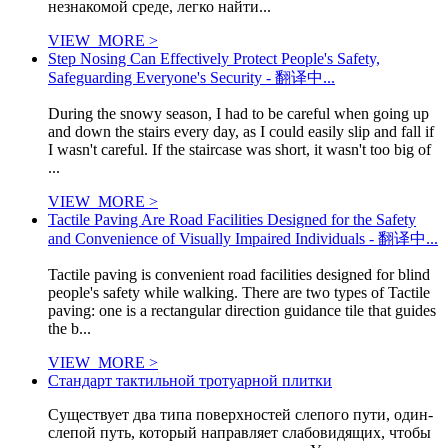
незнакомой среде, легко найти...
VIEW_MORE >
Step Nosing Can Effectively Protect People's Safety,
Safeguarding Everyone's Security - 翻译中...
During the snowy season, I had to be careful when going up
and down the stairs every day, as I could easily slip and fall if
I wasn't careful. If the staircase was short, it wasn't too big of
...
VIEW_MORE >
Tactile Paving Are Road Facilities Designed for the Safety
and Convenience of Visually Impaired Individuals - 翻译中...
Tactile paving is convenient road facilities designed for blind
people's safety while walking. There are two types of Tactile
paving: one is a rectangular direction guidance tile that guides
the b...
VIEW_MORE >
Стандарт тактильной тротуарной плитки
Существует два типа поверхностей слепого пути, один-
слепой путь, который направляет слабовидящих, чтобы