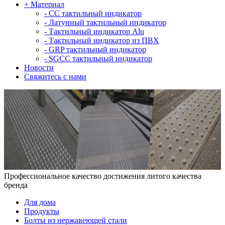
+
Материал
-
СС тактильный индикатор
-
Латунный тактильный индикатор
-
Тактильный индикатор Alu
-
Тактильный индикатор из ПВХ
-
GRP тактильный индикатор
-
SGCC тактильный индикатор
Новости
Свяжитесь с нами
Профессиональное качество достижения литого качества
бренда
Для дома
Продукты
Болты из нержавеющей стали