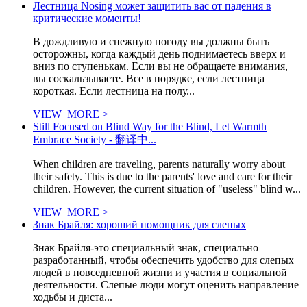
Лестница Nosing может защитить вас от падения в
критические моменты!
В дождливую и снежную погоду вы должны быть
осторожны, когда каждый день поднимаетесь вверх и
вниз по ступенькам. Если вы не обращаете внимания,
вы соскальзываете. Все в порядке, если лестница
короткая. Если лестница на полу...
VIEW_MORE >
Still Focused on Blind Way for the Blind, Let Warmth
Embrace Society - 翻译中...
When children are traveling, parents naturally worry about
their safety. This is due to the parents' love and care for their
children. However, the current situation of "useless" blind w...
VIEW_MORE >
Знак Брайля: хороший помощник для слепых
Знак Брайля-это специальный знак, специально
разработанный, чтобы обеспечить удобство для слепых
людей в повседневной жизни и участия в социальной
деятельности. Слепые люди могут оценить направление
ходьбы и диста...