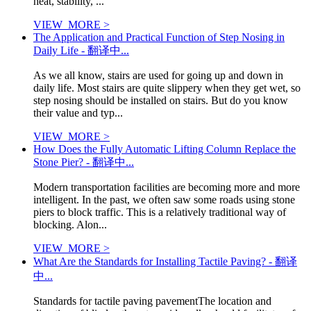
heat, stability, ...
VIEW_MORE >
The Application and Practical Function of Step Nosing in
Daily Life - 翻译中...
As we all know, stairs are used for going up and down in
daily life. Most stairs are quite slippery when they get wet, so
step nosing should be installed on stairs. But do you know
their value and typ...
VIEW_MORE >
How Does the Fully Automatic Lifting Column Replace the
Stone Pier? - 翻译中...
Modern transportation facilities are becoming more and more
intelligent. In the past, we often saw some roads using stone
piers to block traffic. This is a relatively traditional way of
blocking. Alon...
VIEW_MORE >
What Are the Standards for Installing Tactile Paving? - 翻译
中...
Standards for tactile paving pavementThe location and