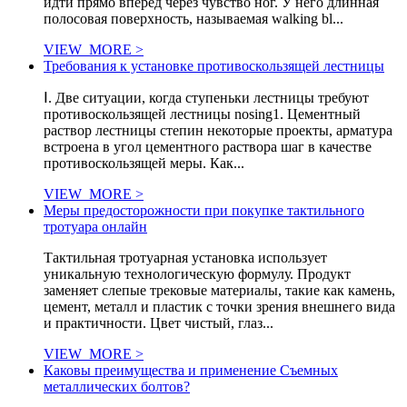
идти прямо вперед через чувство ног. У него длинная
полосовая поверхность, называемая walking bl...
VIEW_MORE >
Требования к установке противоскользящей лестницы
Ⅰ. Две ситуации, когда ступеньки лестницы требуют
противоскользящей лестницы nosing1. Цементный
раствор лестницы степин некоторые проекты, арматура
встроена в угол цементного раствора шаг в качестве
противоскользящей меры. Как...
VIEW_MORE >
Меры предосторожности при покупке тактильного
тротуара онлайн
Тактильная тротуарная установка использует
уникальную технологическую формулу. Продукт
заменяет слепые трековые материалы, такие как камень,
цемент, металл и пластик с точки зрения внешнего вида
и практичности. Цвет чистый, глаз...
VIEW_MORE >
Каковы преимущества и применение Съемных
металлических болтов?