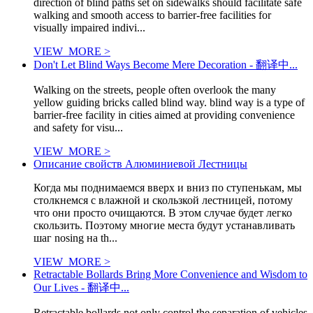
direction of blind paths set on sidewalks should facilitate safe
walking and smooth access to barrier-free facilities for
visually impaired indivi...
VIEW_MORE >
Don't Let Blind Ways Become Mere Decoration - 翻译中...
Walking on the streets, people often overlook the many
yellow guiding bricks called blind way. blind way is a type of
barrier-free facility in cities aimed at providing convenience
and safety for visu...
VIEW_MORE >
Описание свойств Алюминиевой Лестницы
Когда мы поднимаемся вверх и вниз по ступенькам, мы
столкнемся с влажной и скользкой лестницей, потому
что они просто очищаются. В этом случае будет легко
скользить. Поэтому многие места будут устанавливать
шаг nosing на th...
VIEW_MORE >
Retractable Bollards Bring More Convenience and Wisdom to
Our Lives - 翻译中...
Retractable bollards not only control the separation of vehicles