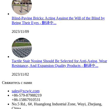
Blind-Paving Bricks: Acting Against the Will of the Blind by
Being Their Eyes - 翻译中...
2023/11/09
Tactile Stair Nosing Should Be Selected for Anti-Aging, Wear
Resistance, And Expansion Quality Products - 翻译中...
2023/11/02
Свяжитесь с нами
sales@xcwjc.com
+86-579-87988219
+86-15867910531
No.5 Rd., 6#, Huanglong Industrial Zone, Wuyi, Zhejiang,
China