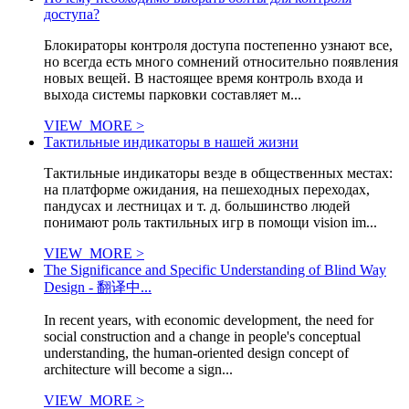
доступа?
Блокираторы контроля доступа постепенно узнают все,
но всегда есть много сомнений относительно появления
новых вещей. В настоящее время контроль входа и
выхода системы парковки составляет м...
VIEW_MORE >
Тактильные индикаторы в нашей жизни
Тактильные индикаторы везде в общественных местах:
на платформе ожидания, на пешеходных переходах,
пандусах и лестницах и т. д. большинство людей
понимают роль тактильных игр в помощи vision im...
VIEW_MORE >
The Significance and Specific Understanding of Blind Way
Design - 翻译中...
In recent years, with economic development, the need for
social construction and a change in people's conceptual
understanding, the human-oriented design concept of
architecture will become a sign...
VIEW_MORE >