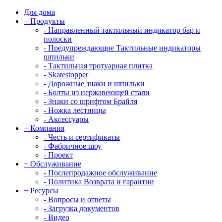
Для дома
+
Продукты
-
Направленный тактильный индикатор бар и
полоски
-
Предупреждающие Тактильные индикаторы
шпильки
-
Тактильная тротуарная плитка
-
Skatestopper
-
Дорожные знаки и шпильки
-
Болты из нержавеющей стали
-
Знаки со шрифтом Брайля
-
Ножка лестницы
-
Аксессуары
+
Компания
-
Честь и сертификаты
-
Фабричное шоу
-
Проект
+
Обслуживание
-
Послепродажное обслуживание
-
Политика Возврата и гарантии
+
Ресурсы
-
Вопросы и ответы
-
Загрузка документов
-
Видео