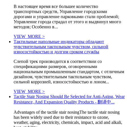
В настоящее время все большее количество
транспортных средств, Управление городскими
дорогами и управление парковками стали проблемой;
Управление города страдал от этого и выдвинул много
методов; Особенно в...
VIEW_MORE >
Тактильные напольные индикаторы обладают
чувствительным тактильным чувством, сильной
износостойкостью и долгим сроком службы
Слепой трек производится в соответствии со
спецификациями размеров, оговоренными
национальным промышленным стандартом, с отличным
дизайном, чувствительным тактильным чувством,
сильной коррозией, износостойкостью и лоном...
VIEW_MORE >
Tactile Stair Nosing Should Be Selected for Anti-Aging, Wear
Resistance, And Expansion Quality Products - 翻译中...
Advantages of the tactile stair nosingThe tactile stair nosing
has been widely used due to their resistance to ozone,
weather, aging, electricity, chemicals, impact, acid and alkali,