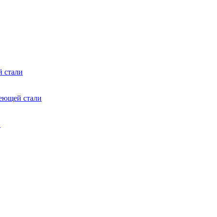
 стали
еющей стали
и