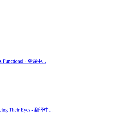
ts Functions! - 翻译中...
 Being Their Eyes - 翻译中...