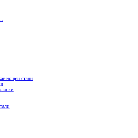
..
жавеющей стали
ки
олоски
тали