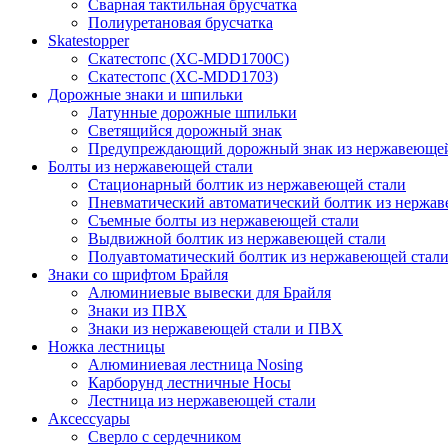
Сварная тактильная брусчатка
Полиуретановая брусчатка
Skatestopper
Скатестопс (XC-MDD1700C)
Скатестопс (XC-MDD1703)
Дорожные знаки и шпильки
Латунные дорожные шпильки
Светящийся дорожный знак
Предупреждающий дорожный знак из нержавеющей
Болты из нержавеющей стали
Стационарный болтик из нержавеющей стали
Пневматический автоматический болтик из нержав
Съемные болты из нержавеющей стали
Выдвижной болтик из нержавеющей стали
Полуавтоматический болтик из нержавеющей стал
Знаки со шрифтом Брайля
Алюминиевые вывески для Брайля
Знаки из ПВХ
Знаки из нержавеющей стали и ПВХ
Ножка лестницы
Алюминиевая лестница Nosing
Карборунд лестничные Носы
Лестница из нержавеющей стали
Аксессуары
Сверло с сердечником