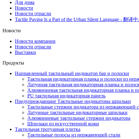
Для дома
Новости
Новости отрасли
Tactile Paving Is a Part of the Urban Silent Language - 翻译中.
Новости
Новости компании
Новости отрасли
Выставки
Продукты
Направленный тактильный индикатор бар и полоски
Тактильная индикаторная планка и полоски из нер
Латунная тактильная индикаторная планка и полос
Алюминиевая тактильная индикаторная планка и п
PU тактильная индикаторная панель
Предупреждающие Тактильные индикаторы шпильки
Тактильные стержни индикатора из нержавеющей с
Латунные тактильные индикаторные шпильки
Алюминиевые тактильные стержни индикатора
Шпильки из искусственной кожи
Тактильная тротуарная плитка
Тактильные полосы из нержавеющей стали