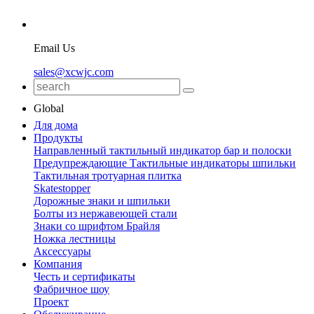
Email Us
sales@xcwjc.com
Global
Для дома
Продукты
Направленный тактильный индикатор бар и полоски
Предупреждающие Тактильные индикаторы шпильки
Тактильная тротуарная плитка
Skatestopper
Дорожные знаки и шпильки
Болты из нержавеющей стали
Знаки со шрифтом Брайля
Ножка лестницы
Аксессуары
Компания
Честь и сертификаты
Фабричное шоу
Проект