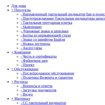
Для дома
+
Продукты
-
Направленный тактильный индикатор бар и поло
-
Предупреждающие Тактильные индикаторы шпил
-
Тактильная тротуарная плитка
-
Skatestopper
-
Дорожные знаки и шпильки
-
Болты из нержавеющей стали
-
Знаки со шрифтом Брайля
-
Ножка лестницы
-
Аксессуары
+
Компания
-
Честь и сертификаты
-
Фабричное шоу
-
Проект
+
Обслуживание
-
Послепродажное обслуживание
-
Политика Возврата и гарантии
+
Ресурсы
-
Вопросы и ответы
-
Загрузка документов
-
Видео
+
Материал
-
СС тактильный индикатор