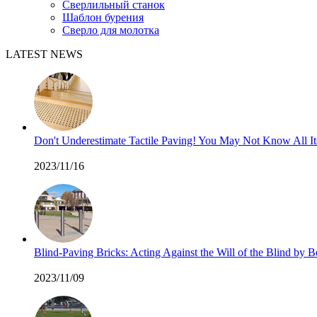
Сверлильный станок
Шаблон бурения
Сверло для молотка
LATEST NEWS
Don't Underestimate Tactile Paving! You May Not Know All I
2023/11/16
Blind-Paving Bricks: Acting Against the Will of the Blind by
2023/11/09