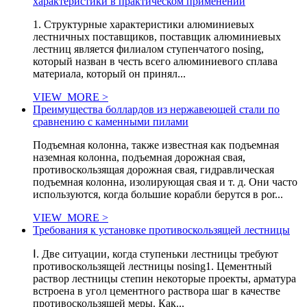
характеристики в практическом применении
1. Структурные характеристики алюминиевых
лестничных поставщиков, поставщик алюминиевых
лестниц является филиалом ступенчатого nosing,
который назван в честь всего алюминиевого сплава
материала, который он принял...
VIEW_MORE >
Преимущества боллардов из нержавеющей стали по
сравнению с каменными пилами
Подъемная колонна, также известная как подъемная
наземная колонна, подъемная дорожная свая,
противоскользящая дорожная свая, гидравлическая
подъемная колонна, изолирующая свая и т. д. Они часто
используются, когда большие корабли берутся в por...
VIEW_MORE >
Требования к установке противоскользящей лестницы
Ⅰ. Две ситуации, когда ступеньки лестницы требуют
противоскользящей лестницы nosing1. Цементный
раствор лестницы степин некоторые проекты, арматура
встроена в угол цементного раствора шаг в качестве
противоскользящей меры. Как...