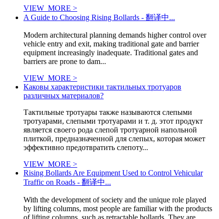
VIEW_MORE >
A Guide to Choosing Rising Bollards - 翻译中...
Modern architectural planning demands higher control over
vehicle entry and exit, making traditional gate and barrier
equipment increasingly inadequate. Traditional gates and
barriers are prone to dam...
VIEW_MORE >
Каковы характеристики тактильных тротуаров
различных материалов?
Тактильные тротуары также называются слепыми
тротуарами, слепыми тротуарами и т. д. этот продукт
является своего рода слепой тротуарной напольной
плиткой, предназначенной для слепых, которая может
эффективно предотвратить слепоту...
VIEW_MORE >
Rising Bollards Are Equipment Used to Control Vehicular
Traffic on Roads - 翻译中...
With the development of society and the unique role played
by lifting columns, most people are familiar with the products
of lifting columns, such as retractable bollards. They are