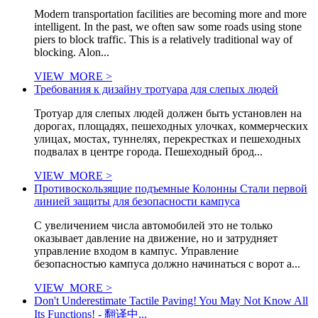
Modern transportation facilities are becoming more and more
intelligent. In the past, we often saw some roads using stone
piers to block traffic. This is a relatively traditional way of
blocking. Alon...
VIEW_MORE >
Требования к дизайну тротуара для слепых людей
Тротуар для слепых людей должен быть установлен на
дорогах, площадях, пешеходных улочках, коммерческих
улицах, мостах, туннелях, перекрестках и пешеходных
подвалах в центре города. Пешеходный брод...
VIEW_MORE >
Противоскользящие подъемные Колонны Стали первой
линией защиты для безопасности кампуса
С увеличением числа автомобилей это не только
оказывает давление на движение, но и затрудняет
управление входом в кампус. Управление
безопасностью кампуса должно начинаться с ворот а...
VIEW_MORE >
Don't Underestimate Tactile Paving! You May Not Know All
Its Functions! - 翻译中...