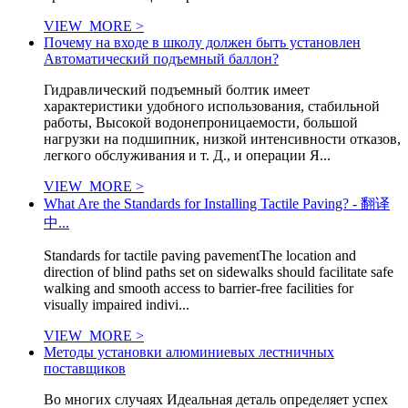
VIEW_MORE >
Почему на входе в школу должен быть установлен
Автоматический подъемный баллон?
Гидравлический подъемный болтик имеет
характеристики удобного использования, стабильной
работы, Высокой водонепроницаемости, большой
нагрузки на подшипник, низкой интенсивности отказов,
легкого обслуживания и т. Д., и операции Я...
VIEW_MORE >
What Are the Standards for Installing Tactile Paving? - 翻译
中...
Standards for tactile paving pavementThe location and
direction of blind paths set on sidewalks should facilitate safe
walking and smooth access to barrier-free facilities for
visually impaired indivi...
VIEW_MORE >
Методы установки алюминиевых лестничных
поставщиков
Во многих случаях Идеальная деталь определяет успех