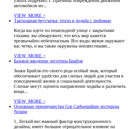
узнать подробно. Ⅰ. Причины повреждения движения
автомобиля sec...
VIEW_MORE >
Тактильная брусчатка: тепло и ходьба с любовью
Когда вы идете по пешеходной улице с закрытыми
глазами, вы обнаружите, что весь мир кажется
чрезвычайно небезопасным. Все виды звуков окружают
вас четко, и вы также окружены неизвестными...
VIEW_MORE >
Базовое введение логотипа Брайля
Знаки Брайля-это своего рода особый знак, который
обеспечивает удобство для слепых людей для участия в
повседневной жизни и социальной деятельности.
Слепые могут оценить направление ходьбы и различить
вещи...
VIEW_MORE >
Основные преимущества Grp Carborundum лестницы
Nosing
1. Легкий вес-важный фактор конструкционного
дизайна, имеет большое отрицательное влияние на