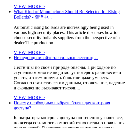
VIEW_MORE >
What Kind of Manufacturer Should Be Selected for Rising
Bollards? - 翻译中...
Automatic rising bollards are increasingly being used in
various high-security places. This article discusses how to
choose security bollards suppliers from the perspective of a
dealer.The production ...
VIEW_MORE >
Не недооценивайте тактильные лестницы.
Лестницы по своей природе опасны. При ходьбе по
ступенькам многие люди могут потерять равновесие и
упасть, а затем получить боль или даже умереть.
Согласно статистическим данным, отключение, падение
и скольжение вызывают тысячи...
VIEW_MORE >
Почему необходимо выбрать болты для контроля
доступа?
Блокираторы контроля доступа постепенно узнают все,
но всегда есть много сомнений относительно появления
новых вещей. В настоящее время контроль входа и