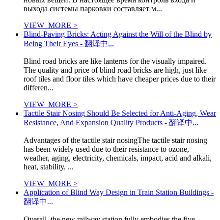
выхода системы парковки составляет м...
VIEW_MORE >
Blind-Paving Bricks: Acting Against the Will of the Blind by
Being Their Eyes - 翻译中...
Blind road bricks are like lanterns for the visually impaired.
The quality and price of blind road bricks are high, just like
roof tiles and floor tiles which have cheaper prices due to their
differen...
VIEW_MORE >
Tactile Stair Nosing Should Be Selected for Anti-Aging, Wear
Resistance, And Expansion Quality Products - 翻译中...
Advantages of the tactile stair nosingThe tactile stair nosing
has been widely used due to their resistance to ozone,
weather, aging, electricity, chemicals, impact, acid and alkali,
heat, stability, ...
VIEW_MORE >
Application of Blind Way Design in Train Station Buildings -
翻译中...
Overall, the new railway station fully embodies the five