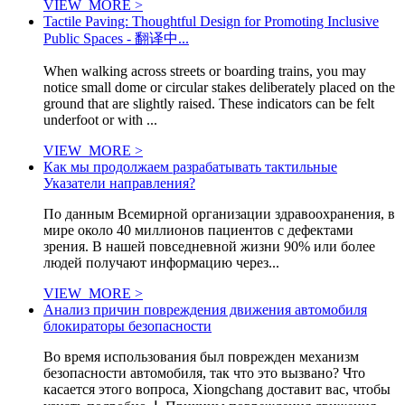
VIEW_MORE >
Tactile Paving: Thoughtful Design for Promoting Inclusive
Public Spaces - 翻译中...
When walking across streets or boarding trains, you may
notice small dome or circular stakes deliberately placed on the
ground that are slightly raised. These indicators can be felt
underfoot or with ...
VIEW_MORE >
Как мы продолжаем разрабатывать тактильные
Указатели направления?
По данным Всемирной организации здравоохранения, в
мире около 40 миллионов пациентов с дефектами
зрения. В нашей повседневной жизни 90% или более
людей получают информацию через...
VIEW_MORE >
Анализ причин повреждения движения автомобиля
блокираторы безопасности
Во время использования был поврежден механизм
безопасности автомобиля, так что это вызвано? Что
касается этого вопроса, Xiongchang доставит вас, чтобы