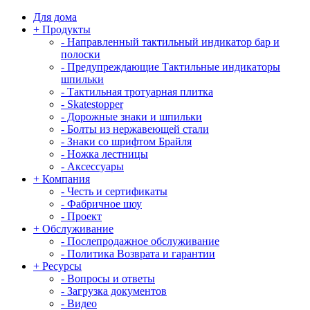
Для дома
+
Продукты
-
Направленный тактильный индикатор бар и
полоски
-
Предупреждающие Тактильные индикаторы
шпильки
-
Тактильная тротуарная плитка
-
Skatestopper
-
Дорожные знаки и шпильки
-
Болты из нержавеющей стали
-
Знаки со шрифтом Брайля
-
Ножка лестницы
-
Аксессуары
+
Компания
-
Честь и сертификаты
-
Фабричное шоу
-
Проект
+
Обслуживание
-
Послепродажное обслуживание
-
Политика Возврата и гарантии
+
Ресурсы
-
Вопросы и ответы
-
Загрузка документов
-
Видео