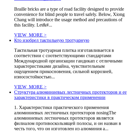
Braille bricks are a type of road facility designed to provide
convenience for blind people to travel safely. Below, Xiong
Chang will introduce the usage method and precautions of
this facility. Let&#...
VIEW_MORE >
Кто изобрел тактильную тротуарную
Тактильная тротуарная плитка изготавливается в
соответствии с соответствующими стандартами
Международной организации гандикап с отличными
характеристиками дизайна, чувствительным
ощущением прикосновения, сильной коррозией,
износостойкостью...
VIEW_MORE >
Структура алюминиевых лестничных протекторов и ее
характеристики в практическом применении
1. Характеристики практического применения
алюминиевых лестничных протекторов nosingThe
алюминиевых лестничных протекторов является
филиалом противоскользящей полосы, и он назван в
честь того, что он изготовлен из алюминия a...