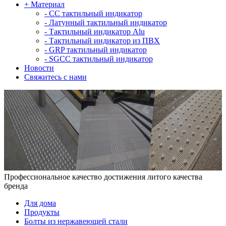
+
Материал
-
СС тактильный индикатор
-
Латунный тактильный индикатор
-
Тактильный индикатор Alu
-
Тактильный индикатор из ПВХ
-
GRP тактильный индикатор
-
SGCC тактильный индикатор
Новости
Свяжитесь с нами
Профессиональное качество достижения литого качества
бренда
Для дома
Продукты
Болты из нержавеющей стали