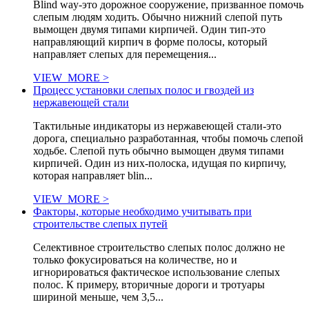
Blind way-это дорожное сооружение, призванное помочь
слепым людям ходить. Обычно нижний слепой путь
вымощен двумя типами кирпичей. Один тип-это
направляющий кирпич в форме полосы, который
направляет слепых для перемещения...
VIEW_MORE >
Процесс установки слепых полос и гвоздей из
нержавеющей стали
Тактильные индикаторы из нержавеющей стали-это
дорога, специально разработанная, чтобы помочь слепой
ходьбе. Слепой путь обычно вымощен двумя типами
кирпичей. Один из них-полоска, идущая по кирпичу,
которая направляет blin...
VIEW_MORE >
Факторы, которые необходимо учитывать при
строительстве слепых путей
Селективное строительство слепых полос должно не
только фокусироваться на количестве, но и
игнорироваться фактическое использование слепых
полос. К примеру, вторичные дороги и тротуары
шириной меньше, чем 3,5...