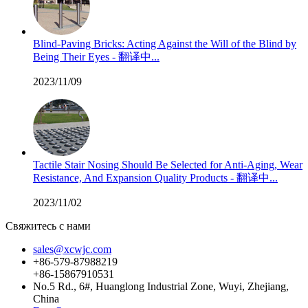
Blind-Paving Bricks: Acting Against the Will of the Blind by
Being Their Eyes - 翻译中...
2023/11/09
Tactile Stair Nosing Should Be Selected for Anti-Aging, Wear
Resistance, And Expansion Quality Products - 翻译中...
2023/11/02
Свяжитесь с нами
sales@xcwjc.com
+86-579-87988219
+86-15867910531
No.5 Rd., 6#, Huanglong Industrial Zone, Wuyi, Zhejiang,
China