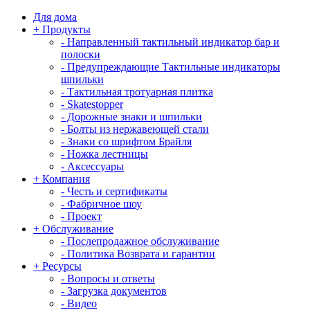
Для дома
+
Продукты
-
Направленный тактильный индикатор бар и
полоски
-
Предупреждающие Тактильные индикаторы
шпильки
-
Тактильная тротуарная плитка
-
Skatestopper
-
Дорожные знаки и шпильки
-
Болты из нержавеющей стали
-
Знаки со шрифтом Брайля
-
Ножка лестницы
-
Аксессуары
+
Компания
-
Честь и сертификаты
-
Фабричное шоу
-
Проект
+
Обслуживание
-
Послепродажное обслуживание
-
Политика Возврата и гарантии
+
Ресурсы
-
Вопросы и ответы
-
Загрузка документов
-
Видео