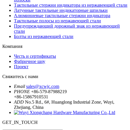
Тактильные стержни индикатора из нержавеющей стали
Латунные тактильные индикаторные шпильки
Алюминиевые тактильные стержни индикатора
Тактильные полосы из нержавеющей стали
Предупреждающий дорожный знак из нержавеющей
стали
Болты из нержавеющей стали
Компания
Честь и сертификаты
Фабричное шоу
Проект
Свяжитесь с нами
Email
sales@xcwjc.com
PHONE
+86-579-87988219
+86-15867910531
ADD
No.5 Rd., 6#, Huanglong Industrial Zone, Wuyi,
Zhejiang, China
GET_IN_TOUCH