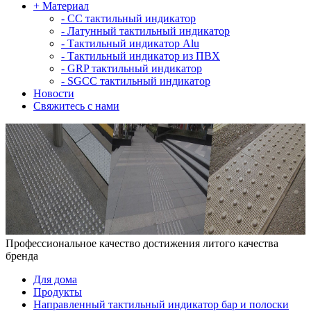
+
Материал
-
СС тактильный индикатор
-
Латунный тактильный индикатор
-
Тактильный индикатор Alu
-
Тактильный индикатор из ПВХ
-
GRP тактильный индикатор
-
SGCC тактильный индикатор
Новости
Свяжитесь с нами
Профессиональное качество достижения литого качества
бренда
Для дома
Продукты
Направленный тактильный индикатор бар и полоски