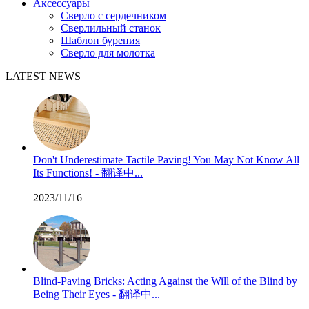
Аксессуары
Сверло с сердечником
Сверлильный станок
Шаблон бурения
Сверло для молотка
LATEST NEWS
Don't Underestimate Tactile Paving! You May Not Know All
Its Functions! - 翻译中...
2023/11/16
Blind-Paving Bricks: Acting Against the Will of the Blind by
Being Their Eyes - 翻译中...