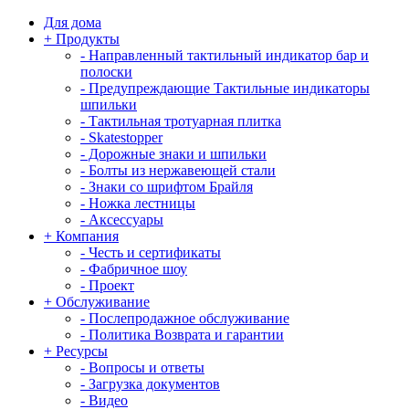
Для дома
+
Продукты
-
Направленный тактильный индикатор бар и
полоски
-
Предупреждающие Тактильные индикаторы
шпильки
-
Тактильная тротуарная плитка
-
Skatestopper
-
Дорожные знаки и шпильки
-
Болты из нержавеющей стали
-
Знаки со шрифтом Брайля
-
Ножка лестницы
-
Аксессуары
+
Компания
-
Честь и сертификаты
-
Фабричное шоу
-
Проект
+
Обслуживание
-
Послепродажное обслуживание
-
Политика Возврата и гарантии
+
Ресурсы
-
Вопросы и ответы
-
Загрузка документов
-
Видео