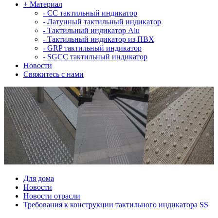
+
Материал
-
СС тактильный индикатор
-
Латунный тактильный индикатор
-
Тактильный индикатор Alu
-
Тактильный индикатор из ПВХ
-
GRP тактильный индикатор
-
SGCC тактильный индикатор
Новости
Свяжитесь с нами
Для дома
Новости
Новости отрасли
Требования к конструкции тактильного индикатора SS