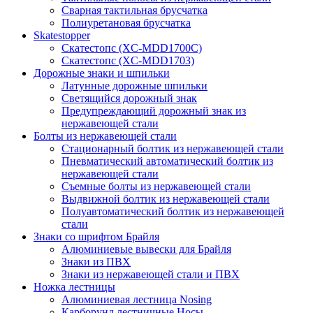
Сварная тактильная брусчатка
Полиуретановая брусчатка
Skatestopper
Скатестопс (XC-MDD1700C)
Скатестопс (XC-MDD1703)
Дорожные знаки и шпильки
Латунные дорожные шпильки
Светящийся дорожный знак
Предупреждающий дорожный знак из
нержавеющей стали
Болты из нержавеющей стали
Стационарный болтик из нержавеющей стали
Пневматический автоматический болтик из
нержавеющей стали
Съемные болты из нержавеющей стали
Выдвижной болтик из нержавеющей стали
Полуавтоматический болтик из нержавеющей
стали
Знаки со шрифтом Брайля
Алюминиевые вывески для Брайля
Знаки из ПВХ
Знаки из нержавеющей стали и ПВХ
Ножка лестницы
Алюминиевая лестница Nosing
Карборунд лестничные Носы