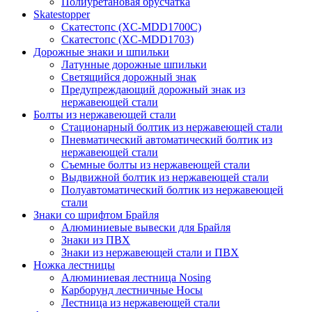
Полиуретановая брусчатка
Skatestopper
Скатестопс (XC-MDD1700C)
Скатестопс (XC-MDD1703)
Дорожные знаки и шпильки
Латунные дорожные шпильки
Светящийся дорожный знак
Предупреждающий дорожный знак из
нержавеющей стали
Болты из нержавеющей стали
Стационарный болтик из нержавеющей стали
Пневматический автоматический болтик из
нержавеющей стали
Съемные болты из нержавеющей стали
Выдвижной болтик из нержавеющей стали
Полуавтоматический болтик из нержавеющей
стали
Знаки со шрифтом Брайля
Алюминиевые вывески для Брайля
Знаки из ПВХ
Знаки из нержавеющей стали и ПВХ
Ножка лестницы
Алюминиевая лестница Nosing
Карборунд лестничные Носы
Лестница из нержавеющей стали