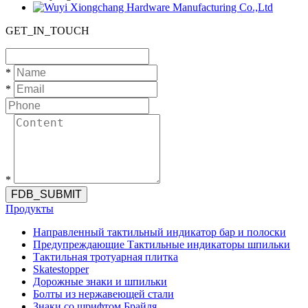
GET_IN_TOUCH
*
*
*
FDB_SUBMIT
Продукты
Направленный тактильный индикатор бар и полоски
Предупреждающие Тактильные индикаторы шпильки
Тактильная тротуарная плитка
Skatestopper
Дорожные знаки и шпильки
Болты из нержавеющей стали
Знаки со шрифтом Брайля