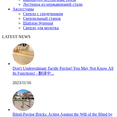
Лестница из нержавеющей стали
Аксессуары
Сверло с сердечником
Сверлильный станок
Шаблон бурения
Сверло для молотка
LATEST NEWS
Don't Underestimate Tactile Paving! You May Not Know All
Its Functions! - 翻译中...
2023/11/16
Blind-Paving Bricks: Acting Against the Will of the Blind by