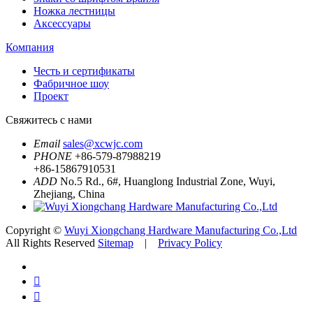
Ножка лестницы
Аксессуары
Компания
Честь и сертификаты
Фабричное шоу
Проект
Свяжитесь с нами
Email
sales@xcwjc.com
PHONE
+86-579-87988219
+86-15867910531
ADD
No.5 Rd., 6#, Huanglong Industrial Zone, Wuyi,
Zhejiang, China
Copyright ©
Wuyi Xiongchang Hardware Manufacturing Co.,Ltd
All Rights Reserved
Sitemap
|
Privacy Policy

