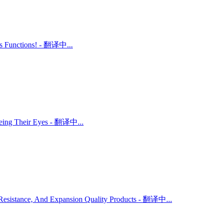
ts Functions! - 翻译中...
 Being Their Eyes - 翻译中...
r Resistance, And Expansion Quality Products - 翻译中...