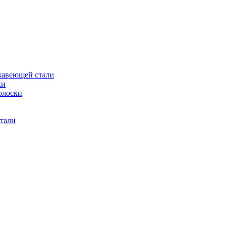
жавеющей стали
ки
олоски
тали