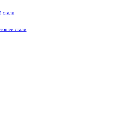
 стали
еющей стали
и