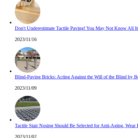
Don't Underestimate Tactile Paving! You May Not Know All I
2023/11/16
Blind-Paving Bricks: Acting Against the Will of the Blind by
2023/11/09
Tactile Stair Nosing Should Be Selected for Anti-Aging, Wea
2023/11/02