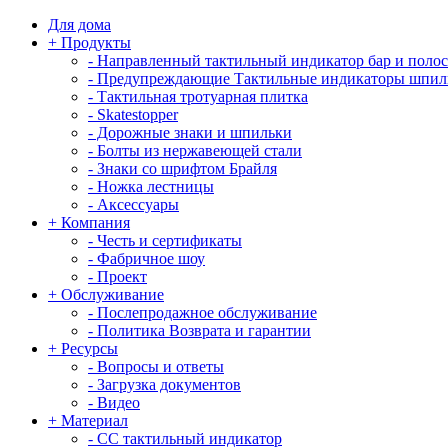
Для дома
+
Продукты
-
Направленный тактильный индикатор бар и поло
-
Предупреждающие Тактильные индикаторы шпил
-
Тактильная тротуарная плитка
-
Skatestopper
-
Дорожные знаки и шпильки
-
Болты из нержавеющей стали
-
Знаки со шрифтом Брайля
-
Ножка лестницы
-
Аксессуары
+
Компания
-
Честь и сертификаты
-
Фабричное шоу
-
Проект
+
Обслуживание
-
Послепродажное обслуживание
-
Политика Возврата и гарантии
+
Ресурсы
-
Вопросы и ответы
-
Загрузка документов
-
Видео
+
Материал
-
СС тактильный индикатор