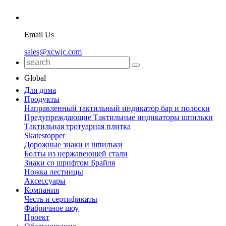
Email Us
sales@xcwjc.com
Global
Для дома
Продукты
Направленный тактильный индикатор бар и полоски
Предупреждающие Тактильные индикаторы шпильки
Тактильная тротуарная плитка
Skatestopper
Дорожные знаки и шпильки
Болты из нержавеющей стали
Знаки со шрифтом Брайля
Ножка лестницы
Аксессуары
Компания
Честь и сертификаты
Фабричное шоу
Проект