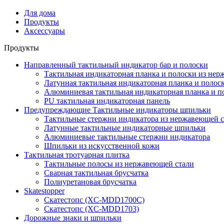
Для дома
Продукты
Аксессуары
Продукты
Направленный тактильный индикатор бар и полоски
Тактильная индикаторная планка и полоски из нер
Латунная тактильная индикаторная планка и полос
Алюминиевая тактильная индикаторная планка и п
PU тактильная индикаторная панель
Предупреждающие Тактильные индикаторы шпильки
Тактильные стержни индикатора из нержавеющей с
Латунные тактильные индикаторные шпильки
Алюминиевые тактильные стержни индикатора
Шпильки из искусственной кожи
Тактильная тротуарная плитка
Тактильные полосы из нержавеющей стали
Сварная тактильная брусчатка
Полиуретановая брусчатка
Skatestopper
Скатестопс (XC-MDD1700C)
Скатестопс (XC-MDD1703)
Дорожные знаки и шпильки