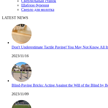
Сверлильный станок
Шаблон бурения
Сверло для молотка
LATEST NEWS
Don't Underestimate Tactile Paving! You May Not Know All I
2023/11/16
Blind-Paving Bricks: Acting Against the Will of the Blind by
2023/11/09