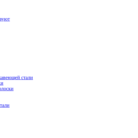
твуют
жавеющей стали
ки
олоски
тали