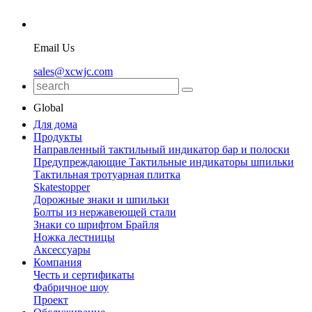
Email Us
sales@xcwjc.com
Global
Для дома
Продукты
Направленный тактильный индикатор бар и полоски
Предупреждающие Тактильные индикаторы шпильки
Тактильная тротуарная плитка
Skatestopper
Дорожные знаки и шпильки
Болты из нержавеющей стали
Знаки со шрифтом Брайля
Ножка лестницы
Аксессуары
Компания
Честь и сертификаты
Фабричное шоу
Проект