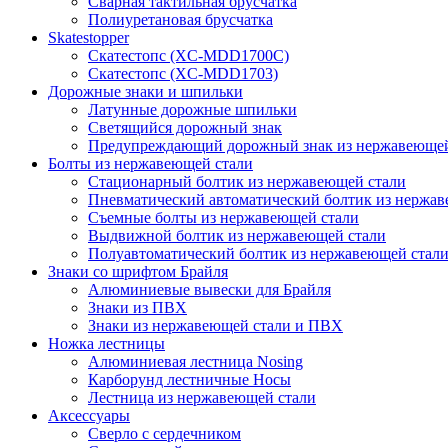
Сварная тактильная брусчатка
Полиуретановая брусчатка
Skatestopper
Скатестопс (XC-MDD1700C)
Скатестопс (XC-MDD1703)
Дорожные знаки и шпильки
Латунные дорожные шпильки
Светящийся дорожный знак
Предупреждающий дорожный знак из нержавеющей
Болты из нержавеющей стали
Стационарный болтик из нержавеющей стали
Пневматический автоматический болтик из нержав
Съемные болты из нержавеющей стали
Выдвижной болтик из нержавеющей стали
Полуавтоматический болтик из нержавеющей стал
Знаки со шрифтом Брайля
Алюминиевые вывески для Брайля
Знаки из ПВХ
Знаки из нержавеющей стали и ПВХ
Ножка лестницы
Алюминиевая лестница Nosing
Карборунд лестничные Носы
Лестница из нержавеющей стали
Аксессуары
Сверло с сердечником