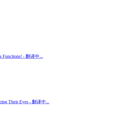
ts Functions! - 翻译中...
 Being Their Eyes - 翻译中...