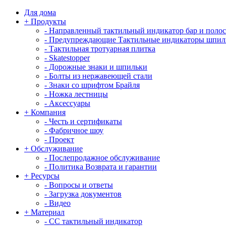
Для дома
+
Продукты
-
Направленный тактильный индикатор бар и поло
-
Предупреждающие Тактильные индикаторы шпил
-
Тактильная тротуарная плитка
-
Skatestopper
-
Дорожные знаки и шпильки
-
Болты из нержавеющей стали
-
Знаки со шрифтом Брайля
-
Ножка лестницы
-
Аксессуары
+
Компания
-
Честь и сертификаты
-
Фабричное шоу
-
Проект
+
Обслуживание
-
Послепродажное обслуживание
-
Политика Возврата и гарантии
+
Ресурсы
-
Вопросы и ответы
-
Загрузка документов
-
Видео
+
Материал
-
СС тактильный индикатор