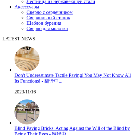
Лестница из нержавеющей стали
Аксессуары
Сверло с сердечником
Сверлильный станок
Шаблон бурения
Сверло для молотка
LATEST NEWS
Don't Underestimate Tactile Paving! You May Not Know All
Its Functions! - 翻译中...
2023/11/16
Blind-Paving Bricks: Acting Against the Will of the Blind by
Being Their Eyes - 翻译中...