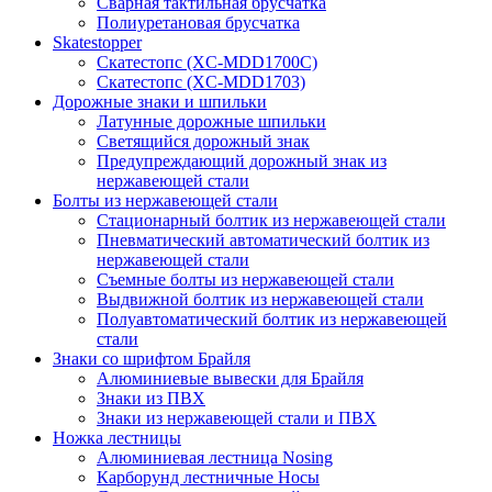
Сварная тактильная брусчатка
Полиуретановая брусчатка
Skatestopper
Скатестопс (XC-MDD1700C)
Скатестопс (XC-MDD1703)
Дорожные знаки и шпильки
Латунные дорожные шпильки
Светящийся дорожный знак
Предупреждающий дорожный знак из
нержавеющей стали
Болты из нержавеющей стали
Стационарный болтик из нержавеющей стали
Пневматический автоматический болтик из
нержавеющей стали
Съемные болты из нержавеющей стали
Выдвижной болтик из нержавеющей стали
Полуавтоматический болтик из нержавеющей
стали
Знаки со шрифтом Брайля
Алюминиевые вывески для Брайля
Знаки из ПВХ
Знаки из нержавеющей стали и ПВХ
Ножка лестницы
Алюминиевая лестница Nosing
Карборунд лестничные Носы