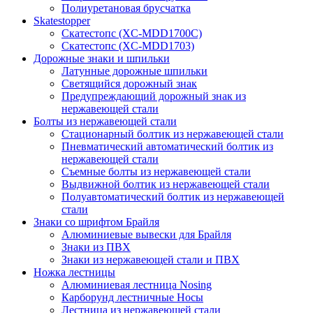
Полиуретановая брусчатка
Skatestopper
Скатестопс (XC-MDD1700C)
Скатестопс (XC-MDD1703)
Дорожные знаки и шпильки
Латунные дорожные шпильки
Светящийся дорожный знак
Предупреждающий дорожный знак из
нержавеющей стали
Болты из нержавеющей стали
Стационарный болтик из нержавеющей стали
Пневматический автоматический болтик из
нержавеющей стали
Съемные болты из нержавеющей стали
Выдвижной болтик из нержавеющей стали
Полуавтоматический болтик из нержавеющей
стали
Знаки со шрифтом Брайля
Алюминиевые вывески для Брайля
Знаки из ПВХ
Знаки из нержавеющей стали и ПВХ
Ножка лестницы
Алюминиевая лестница Nosing
Карборунд лестничные Носы
Лестница из нержавеющей стали