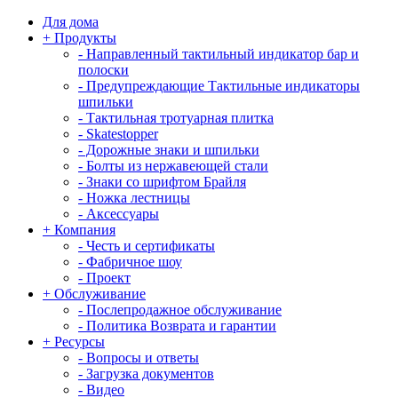
Для дома
+
Продукты
-
Направленный тактильный индикатор бар и
полоски
-
Предупреждающие Тактильные индикаторы
шпильки
-
Тактильная тротуарная плитка
-
Skatestopper
-
Дорожные знаки и шпильки
-
Болты из нержавеющей стали
-
Знаки со шрифтом Брайля
-
Ножка лестницы
-
Аксессуары
+
Компания
-
Честь и сертификаты
-
Фабричное шоу
-
Проект
+
Обслуживание
-
Послепродажное обслуживание
-
Политика Возврата и гарантии
+
Ресурсы
-
Вопросы и ответы
-
Загрузка документов
-
Видео