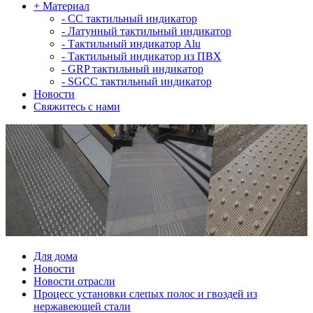
+
Материал
-
СС тактильный индикатор
-
Латунный тактильный индикатор
-
Тактильный индикатор Alu
-
Тактильный индикатор из ПВХ
-
GRP тактильный индикатор
-
SGCC тактильный индикатор
Новости
Свяжитесь с нами
Для дома
Новости
Новости отрасли
Процесс установки слепых полос и гвоздей из
нержавеющей стали