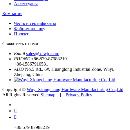
Аксессуары
Компания
Честь и сертификаты
Фабричное шоу
Проект
Свяжитесь с нами
Email
sales@xcwjc.com
PHONE
+86-579-87988219
+86-15867910531
ADD
No.5 Rd., 6#, Huanglong Industrial Zone, Wuyi,
Zhejiang, China
Copyright ©
Wuyi Xiongchang Hardware Manufacturing Co.,Ltd
All Rights Reserved
Sitemap
|
Privacy Policy


+86-579-87988219