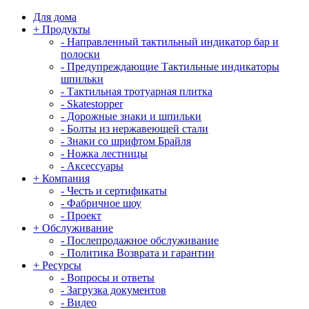
Для дома
+
Продукты
-
Направленный тактильный индикатор бар и
полоски
-
Предупреждающие Тактильные индикаторы
шпильки
-
Тактильная тротуарная плитка
-
Skatestopper
-
Дорожные знаки и шпильки
-
Болты из нержавеющей стали
-
Знаки со шрифтом Брайля
-
Ножка лестницы
-
Аксессуары
+
Компания
-
Честь и сертификаты
-
Фабричное шоу
-
Проект
+
Обслуживание
-
Послепродажное обслуживание
-
Политика Возврата и гарантии
+
Ресурсы
-
Вопросы и ответы
-
Загрузка документов
-
Видео