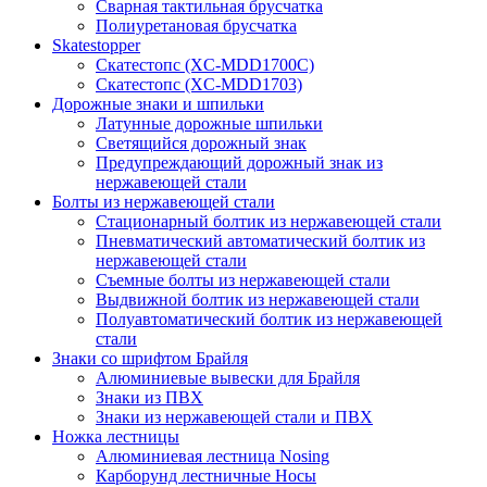
Сварная тактильная брусчатка
Полиуретановая брусчатка
Skatestopper
Скатестопс (XC-MDD1700C)
Скатестопс (XC-MDD1703)
Дорожные знаки и шпильки
Латунные дорожные шпильки
Светящийся дорожный знак
Предупреждающий дорожный знак из
нержавеющей стали
Болты из нержавеющей стали
Стационарный болтик из нержавеющей стали
Пневматический автоматический болтик из
нержавеющей стали
Съемные болты из нержавеющей стали
Выдвижной болтик из нержавеющей стали
Полуавтоматический болтик из нержавеющей
стали
Знаки со шрифтом Брайля
Алюминиевые вывески для Брайля
Знаки из ПВХ
Знаки из нержавеющей стали и ПВХ
Ножка лестницы
Алюминиевая лестница Nosing
Карборунд лестничные Носы