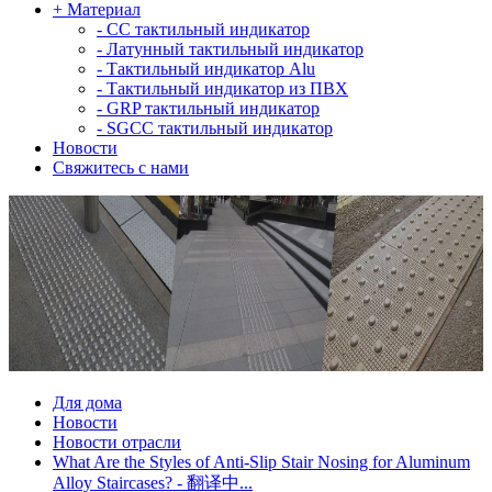
+
Материал
-
СС тактильный индикатор
-
Латунный тактильный индикатор
-
Тактильный индикатор Alu
-
Тактильный индикатор из ПВХ
-
GRP тактильный индикатор
-
SGCC тактильный индикатор
Новости
Свяжитесь с нами
Для дома
Новости
Новости отрасли
What Are the Styles of Anti-Slip Stair Nosing for Aluminum
Alloy Staircases? - 翻译中...