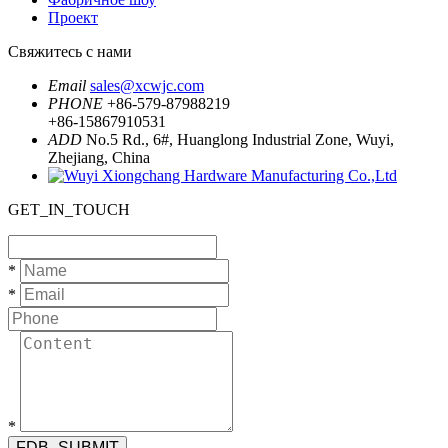
Проект
Свяжитесь с нами
Email
sales@xcwjc.com
PHONE
+86-579-87988219
+86-15867910531
ADD
No.5 Rd., 6#, Huanglong Industrial Zone, Wuyi,
Zhejiang, China
GET_IN_TOUCH
*
*
*
FDB_SUBMIT