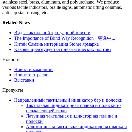
stainless steel, brass, aluminum, and polyurethane. We produce
various tactile indicators, braille signs, automatic lifting columns,
anti-slip stair nosing, etc.
Related News
Виды тактильной тротуарной плитки
The Importance of Blind Way Recognition - 翻译中...
Китай Сямэнь интернация Stonre ярмарка
Каковы преимущества пневматических болтов?
Новости
Новости компании
Новости отрасли
Выставки
Продукты
Направленный тактильный индикатор бар и полоски
Тактильная индикаторная планка и полоски из
нержавеющей стали
Латунная тактильная индикаторная планка и
полоски
Алюминиевая тактильная индикаторная планка и
полоски