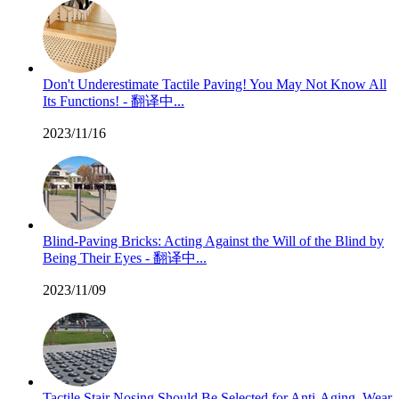
Don't Underestimate Tactile Paving! You May Not Know All
Its Functions! - 翻译中...
2023/11/16
Blind-Paving Bricks: Acting Against the Will of the Blind by
Being Their Eyes - 翻译中...
2023/11/09
Tactile Stair Nosing Should Be Selected for Anti-Aging, Wear