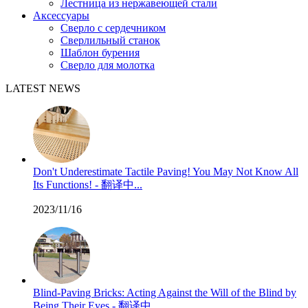
Лестница из нержавеющей стали
Аксессуары
Сверло с сердечником
Сверлильный станок
Шаблон бурения
Сверло для молотка
LATEST NEWS
Don't Underestimate Tactile Paving! You May Not Know All
Its Functions! - 翻译中...
2023/11/16
Blind-Paving Bricks: Acting Against the Will of the Blind by
Being Their Eyes - 翻译中...