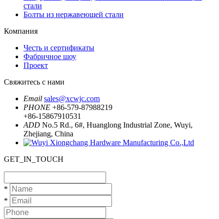
стали
Болты из нержавеющей стали
Компания
Честь и сертификаты
Фабричное шоу
Проект
Свяжитесь с нами
Email
sales@xcwjc.com
PHONE
+86-579-87988219
+86-15867910531
ADD
No.5 Rd., 6#, Huanglong Industrial Zone, Wuyi,
Zhejiang, China
GET_IN_TOUCH
*
*