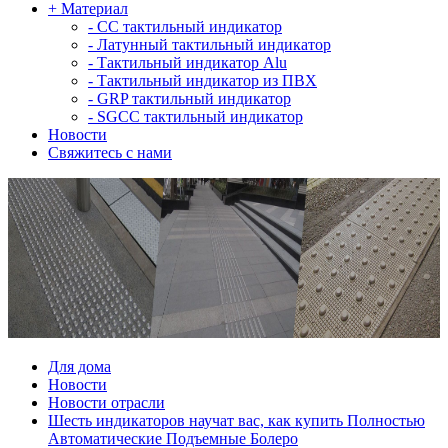
+
Материал
-
СС тактильный индикатор
-
Латунный тактильный индикатор
-
Тактильный индикатор Alu
-
Тактильный индикатор из ПВХ
-
GRP тактильный индикатор
-
SGCC тактильный индикатор
Новости
Свяжитесь с нами
Для дома
Новости
Новости отрасли
Шесть индикаторов научат вас, как купить Полностью
Автоматические Подъемные Болеро