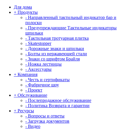
Для дома
+
Продукты
-
Направленный тактильный индикатор бар и
полоски
-
Предупреждающие Тактильные индикаторы
шпильки
-
Тактильная тротуарная плитка
-
Skatestopper
-
Дорожные знаки и шпильки
-
Болты из нержавеющей стали
-
Знаки со шрифтом Брайля
-
Ножка лестницы
-
Аксессуары
+
Компания
-
Честь и сертификаты
-
Фабричное шоу
-
Проект
+
Обслуживание
-
Послепродажное обслуживание
-
Политика Возврата и гарантии
+
Ресурсы
-
Вопросы и ответы
-
Загрузка документов
-
Видео