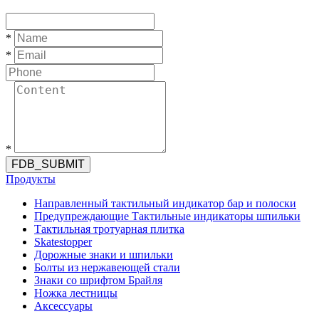
*
*
*
FDB_SUBMIT
Продукты
Направленный тактильный индикатор бар и полоски
Предупреждающие Тактильные индикаторы шпильки
Тактильная тротуарная плитка
Skatestopper
Дорожные знаки и шпильки
Болты из нержавеющей стали
Знаки со шрифтом Брайля
Ножка лестницы
Аксессуары