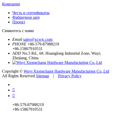
Компания
Честь и сертификаты
Фабричное шоу
Проект
Свяжитесь с нами
Email
sales@xcwjc.com
PHONE
+86-579-87988219
+86-15867910531
ADD
No.5 Rd., 6#, Huanglong Industrial Zone, Wuyi,
Zhejiang, China
Copyright ©
Wuyi Xiongchang Hardware Manufacturing Co.,Ltd
All Rights Reserved
Sitemap
|
Privacy Policy


+86-579-87988219
+86-15867910531