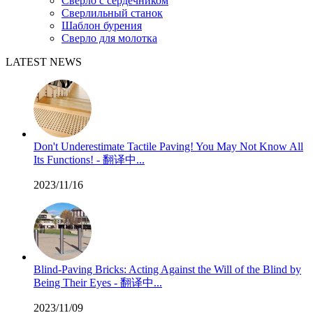
Сверло с сердечником
Сверлильный станок
Шаблон бурения
Сверло для молотка
LATEST NEWS
Don't Underestimate Tactile Paving! You May Not Know All
Its Functions! - 翻译中...
2023/11/16
Blind-Paving Bricks: Acting Against the Will of the Blind by
Being Their Eyes - 翻译中...
2023/11/09