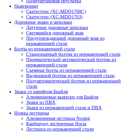
Полиуретановая брусчатка
Skatestopper
Скатестопс (XC-MDD1700C)
Скатестопс (XC-MDD1703)
Дорожные знаки и шпильки
Латунные дорожные шпильки
Светящийся дорожный знак
Предупреждающий дорожный знак из
нержавеющей стали
Болты из нержавеющей стали
Стационарный болтик из нержавеющей стали
Пневматический автоматический болтик из
нержавеющей стали
Съемные болты из нержавеющей стали
Выдвижной болтик из нержавеющей стали
Полуавтоматический болтик из нержавеющей
стали
Знаки со шрифтом Брайля
Алюминиевые вывески для Брайля
Знаки из ПВХ
Знаки из нержавеющей стали и ПВХ
Ножка лестницы
Алюминиевая лестница Nosing
Карборунд лестничные Носы
Лестница из нержавеющей стали