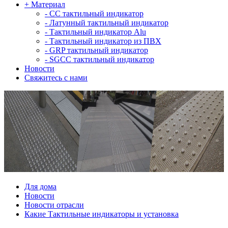
+
Материал
-
СС тактильный индикатор
-
Латунный тактильный индикатор
-
Тактильный индикатор Alu
-
Тактильный индикатор из ПВХ
-
GRP тактильный индикатор
-
SGCC тактильный индикатор
Новости
Свяжитесь с нами
Для дома
Новости
Новости отрасли
Какие Тактильные индикаторы и установка