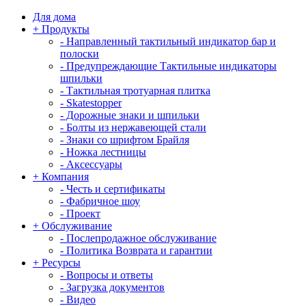
Для дома
+
Продукты
-
Направленный тактильный индикатор бар и
полоски
-
Предупреждающие Тактильные индикаторы
шпильки
-
Тактильная тротуарная плитка
-
Skatestopper
-
Дорожные знаки и шпильки
-
Болты из нержавеющей стали
-
Знаки со шрифтом Брайля
-
Ножка лестницы
-
Аксессуары
+
Компания
-
Честь и сертификаты
-
Фабричное шоу
-
Проект
+
Обслуживание
-
Послепродажное обслуживание
-
Политика Возврата и гарантии
+
Ресурсы
-
Вопросы и ответы
-
Загрузка документов
-
Видео