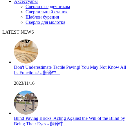
Аксессуары
Сверло с сердечником
Сверлильный станок
Шаблон бурения
Сверло для молотка
LATEST NEWS
Don't Underestimate Tactile Paving! You May Not Know All
Its Functions! - 翻译中...
2023/11/16
Blind-Paving Bricks: Acting Against the Will of the Blind by
Being Their Eyes - 翻译中...