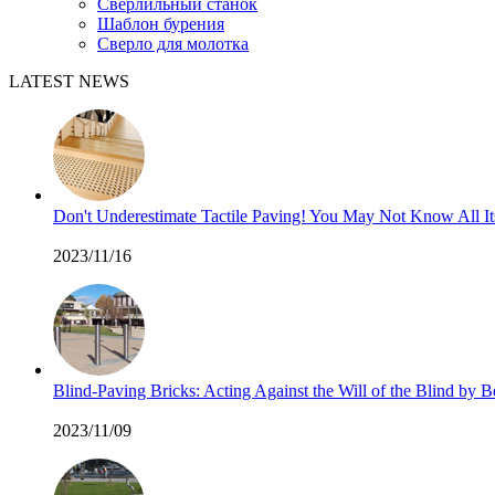
Сверлильный станок
Шаблон бурения
Сверло для молотка
LATEST NEWS
Don't Underestimate Tactile Paving! You May Not Know All I
2023/11/16
Blind-Paving Bricks: Acting Against the Will of the Blind by
2023/11/09