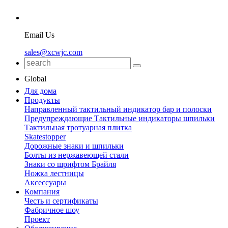
Email Us
sales@xcwjc.com
Global
Для дома
Продукты
Направленный тактильный индикатор бар и полоски
Предупреждающие Тактильные индикаторы шпильки
Тактильная тротуарная плитка
Skatestopper
Дорожные знаки и шпильки
Болты из нержавеющей стали
Знаки со шрифтом Брайля
Ножка лестницы
Аксессуары
Компания
Честь и сертификаты
Фабричное шоу
Проект