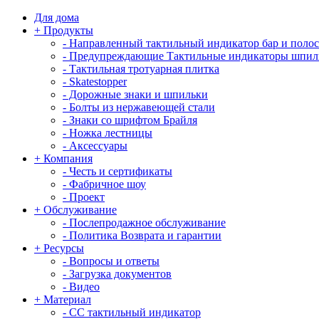
Для дома
+
Продукты
-
Направленный тактильный индикатор бар и поло
-
Предупреждающие Тактильные индикаторы шпил
-
Тактильная тротуарная плитка
-
Skatestopper
-
Дорожные знаки и шпильки
-
Болты из нержавеющей стали
-
Знаки со шрифтом Брайля
-
Ножка лестницы
-
Аксессуары
+
Компания
-
Честь и сертификаты
-
Фабричное шоу
-
Проект
+
Обслуживание
-
Послепродажное обслуживание
-
Политика Возврата и гарантии
+
Ресурсы
-
Вопросы и ответы
-
Загрузка документов
-
Видео
+
Материал
-
СС тактильный индикатор