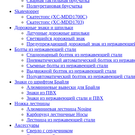
Сварная тактильная брусчатка
Полиуретановая брусчатка
Skatestopper
Скатестопс (XC-MDD1700C)
Скатестопс (XC-MDD1703)
Дорожные знаки и шпильки
Латунные дорожные шпильки
Светящийся дорожный знак
Предупреждающий дорожный знак из нержавеющей
Болты из нержавеющей стали
Стационарный болтик из нержавеющей стали
Пневматический автоматический болтик из нержав
Съемные болты из нержавеющей стали
Выдвижной болтик из нержавеющей стали
Полуавтоматический болтик из нержавеющей стал
Знаки со шрифтом Брайля
Алюминиевые вывески для Брайля
Знаки из ПВХ
Знаки из нержавеющей стали и ПВХ
Ножка лестницы
Алюминиевая лестница Nosing
Карборунд лестничные Носы
Лестница из нержавеющей стали
Аксессуары
Сверло с сердечником