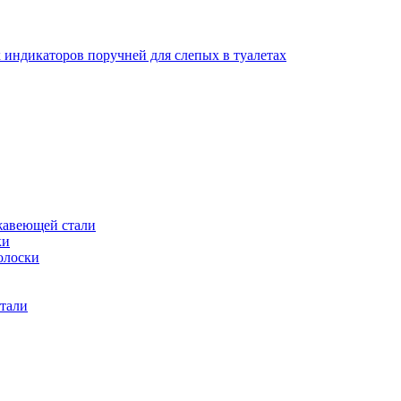
 индикаторов поручней для слепых в туалетах
жавеющей стали
ки
олоски
тали