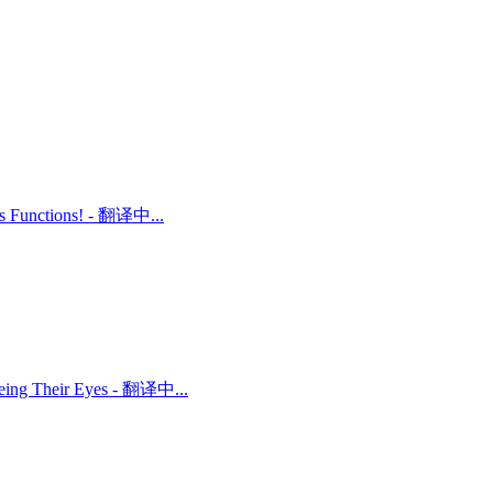
ts Functions! - 翻译中...
 Being Their Eyes - 翻译中...