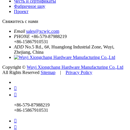
Честь и сертификаты
Фабричное шоу
Проект
Свяжитесь с нами
Email
sales@xcwjc.com
PHONE
+86-579-87988219
+86-15867910531
ADD
No.5 Rd., 6#, Huanglong Industrial Zone, Wuyi,
Zhejiang, China
Copyright ©
Wuyi Xiongchang Hardware Manufacturing Co.,Ltd
All Rights Reserved
Sitemap
|
Privacy Policy


+86-579-87988219
+86-15867910531

