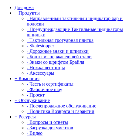
Для дома
+
Продукты
-
Направленный тактильный индикатор бар и
полоски
-
Предупреждающие Тактильные индикаторы
шпильки
-
Тактильная тротуарная плитка
-
Skatestopper
-
Дорожные знаки и шпильки
-
Болты из нержавеющей стали
-
Знаки со шрифтом Брайля
-
Ножка лестницы
-
Аксессуары
+
Компания
-
Честь и сертификаты
-
Фабричное шоу
-
Проект
+
Обслуживание
-
Послепродажное обслуживание
-
Политика Возврата и гарантии
+
Ресурсы
-
Вопросы и ответы
-
Загрузка документов
-
Видео