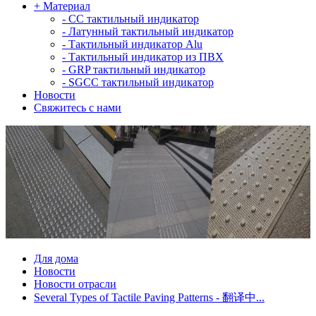
+
Материал
-
СС тактильный индикатор
-
Латунный тактильный индикатор
-
Тактильный индикатор Alu
-
Тактильный индикатор из ПВХ
-
GRP тактильный индикатор
-
SGCC тактильный индикатор
Новости
Свяжитесь с нами
Для дома
Новости
Новости отрасли
Several Types of Tactile Paving Patterns - 翻译中...