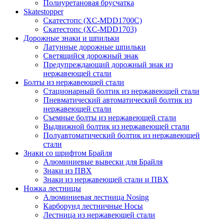
Полиуретановая брусчатка
Skatestopper
Скатестопс (XC-MDD1700C)
Скатестопс (XC-MDD1703)
Дорожные знаки и шпильки
Латунные дорожные шпильки
Светящийся дорожный знак
Предупреждающий дорожный знак из
нержавеющей стали
Болты из нержавеющей стали
Стационарный болтик из нержавеющей стали
Пневматический автоматический болтик из
нержавеющей стали
Съемные болты из нержавеющей стали
Выдвижной болтик из нержавеющей стали
Полуавтоматический болтик из нержавеющей
стали
Знаки со шрифтом Брайля
Алюминиевые вывески для Брайля
Знаки из ПВХ
Знаки из нержавеющей стали и ПВХ
Ножка лестницы
Алюминиевая лестница Nosing
Карборунд лестничные Носы
Лестница из нержавеющей стали