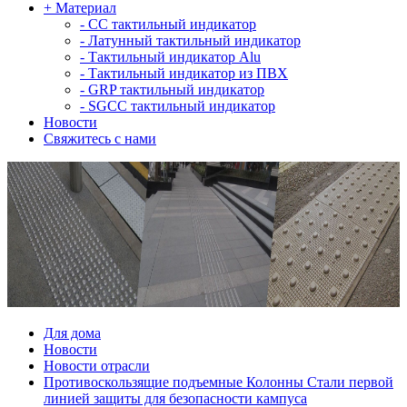
+
Материал
-
СС тактильный индикатор
-
Латунный тактильный индикатор
-
Тактильный индикатор Alu
-
Тактильный индикатор из ПВХ
-
GRP тактильный индикатор
-
SGCC тактильный индикатор
Новости
Свяжитесь с нами
Для дома
Новости
Новости отрасли
Противоскользящие подъемные Колонны Стали первой
линией защиты для безопасности кампуса