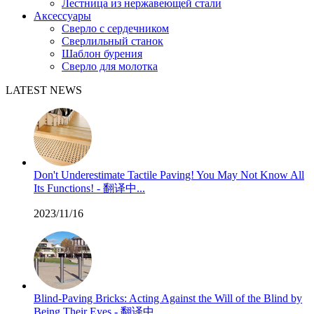
Лестница из нержавеющей стали
Аксессуары
Сверло с сердечником
Сверлильный станок
Шаблон бурения
Сверло для молотка
LATEST NEWS
Don't Underestimate Tactile Paving! You May Not Know All
Its Functions! - 翻译中...
2023/11/16
Blind-Paving Bricks: Acting Against the Will of the Blind by
Being Their Eyes - 翻译中...