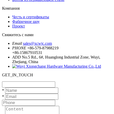
Компания
Честь и сертификаты
Фабричное шоу
Проект
Свяжитесь с нами
Email
sales@xcwjc.com
PHONE
+86-579-87988219
+86-15867910531
ADD
No.5 Rd., 6#, Huanglong Industrial Zone, Wuyi,
Zhejiang, China
GET_IN_TOUCH
*
*