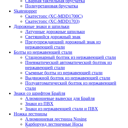
Сварная тактильная брусчатка
Полиуретановая брусчатка
Skatestopper
Скатестопс (XC-MDD1700C)
Скатестопс (XC-MDD1703)
Дорожные знаки и шпильки
Латунные дорожные шпильки
Светящийся дорожный знак
Предупреждающий дорожный знак из
нержавеющей стали
Болты из нержавеющей стали
Стационарный болтик из нержавеющей стали
Пневматический автоматический болтик из
нержавеющей стали
Съемные болты из нержавеющей стали
Выдвижной болтик из нержавеющей стали
Полуавтоматический болтик из нержавеющей
стали
Знаки со шрифтом Брайля
Алюминиевые вывески для Брайля
Знаки из ПВХ
Знаки из нержавеющей стали и ПВХ
Ножка лестницы
Алюминиевая лестница Nosing
Карборунд лестничные Носы