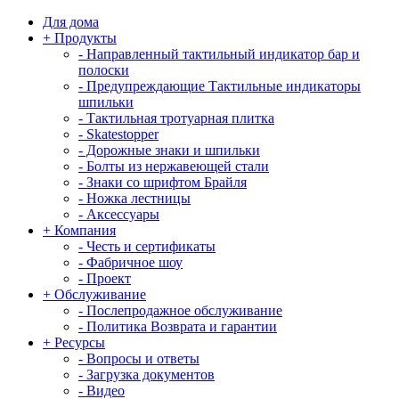
Для дома
+
Продукты
-
Направленный тактильный индикатор бар и
полоски
-
Предупреждающие Тактильные индикаторы
шпильки
-
Тактильная тротуарная плитка
-
Skatestopper
-
Дорожные знаки и шпильки
-
Болты из нержавеющей стали
-
Знаки со шрифтом Брайля
-
Ножка лестницы
-
Аксессуары
+
Компания
-
Честь и сертификаты
-
Фабричное шоу
-
Проект
+
Обслуживание
-
Послепродажное обслуживание
-
Политика Возврата и гарантии
+
Ресурсы
-
Вопросы и ответы
-
Загрузка документов
-
Видео