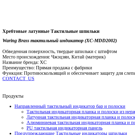
Хребтовые латунные Тактильные шпильки
Waring Brass тактильный индикатор (XC-MDD2002)
Обведенная поверхность, твердые шпильки с штифтом
Место происхождения: Чжэцзян, Китай (материк)
Название бренда: XC
Преимущество: Прямая продажа с фабрики
Функция: Противоскользящий и обеспечивает защиту для слеп
CONTACT_US
Продукты
Направленный тактильный индикатор бар и полоски
Тактильная индикаторная планка и полоски из нер
Латунная тактильная индикаторная планка и полос
Алюминиевая тактильная индикаторная планка и п
PU тактильная индикаторная панель
Предупреждающие Тактильные индикаторы шпильки