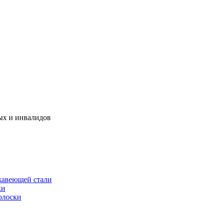
ых и инвалидов
жавеющей стали
ки
олоски