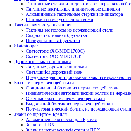
Тактильные стержни индикатора из нержавеющей с
Латунные тактильные индикаторные шпильки
Алюминиевые тактильные стержни индикатора
Шпильки из искусственной кожи
Тактильная тротуарная плитка
Тактильные полосы из нержавеющей стали
Сварная тактильная брусчатка
Полиуретановая брусчатка
Skatestopper
Скатестопс (XC-MDD1700C)
Скатестопс (XC-MDD1703)
Дорожные знаки и шпильки
Латунные дорожные шпильки
Светящийся дорожный знак
Предупреждающий дорожный знак из нержавеющей
Болты из нержавеющей стали
Стационарный болтик из нержавеющей стали
Пневматический автоматический болтик из нержав
Съемные болты из нержавеющей стали
Выдвижной болтик из нержавеющей стали
Полуавтоматический болтик из нержавеющей стал
Знаки со шрифтом Брайля
Алюминиевые вывески для Брайля
Знаки из ПВХ
Знаки из нержавеющей стали и ПВХ