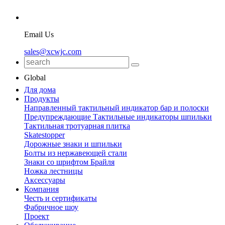
Email Us
sales@xcwjc.com
Global
Для дома
Продукты
Направленный тактильный индикатор бар и полоски
Предупреждающие Тактильные индикаторы шпильки
Тактильная тротуарная плитка
Skatestopper
Дорожные знаки и шпильки
Болты из нержавеющей стали
Знаки со шрифтом Брайля
Ножка лестницы
Аксессуары
Компания
Честь и сертификаты
Фабричное шоу
Проект