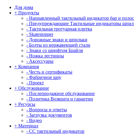
Для дома
+
Продукты
-
Направленный тактильный индикатор бар и поло
-
Предупреждающие Тактильные индикаторы шпил
-
Тактильная тротуарная плитка
-
Skatestopper
-
Дорожные знаки и шпильки
-
Болты из нержавеющей стали
-
Знаки со шрифтом Брайля
-
Ножка лестницы
-
Аксессуары
+
Компания
-
Честь и сертификаты
-
Фабричное шоу
-
Проект
+
Обслуживание
-
Послепродажное обслуживание
-
Политика Возврата и гарантии
+
Ресурсы
-
Вопросы и ответы
-
Загрузка документов
-
Видео
+
Материал
-
СС тактильный индикатор