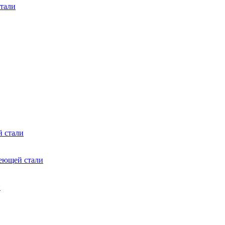
тали
 стали
еющей стали
и