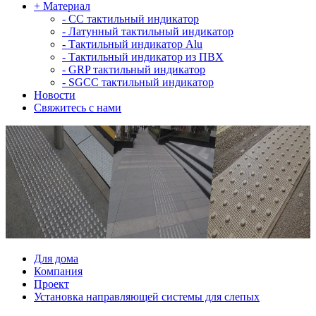
+
Материал
-
СС тактильный индикатор
-
Латунный тактильный индикатор
-
Тактильный индикатор Alu
-
Тактильный индикатор из ПВХ
-
GRP тактильный индикатор
-
SGCC тактильный индикатор
Новости
Свяжитесь с нами
Для дома
Компания
Проект
Установка направляющей системы для слепых