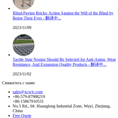
Blind-Paving Bricks: Acting Against the Will of the Blind by
Being Their Eyes - 翻译中...
2023/11/09
Tactile Stair Nosing Should Be Selected for Anti-Aging, Wear
Resistance, And Expansion Quality Products - 翻译中...
2023/11/02
Свяжитесь с нами
sales@xcwjc.com
+86-579-87988219
+86-15867910531
No.5 Rd., 6#, Huanglong Industrial Zone, Wuyi, Zhejiang,
China
Free Quote