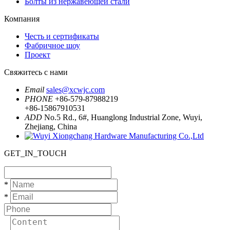
Болты из нержавеющей стали
Компания
Честь и сертификаты
Фабричное шоу
Проект
Свяжитесь с нами
Email
sales@xcwjc.com
PHONE
+86-579-87988219
+86-15867910531
ADD
No.5 Rd., 6#, Huanglong Industrial Zone, Wuyi,
Zhejiang, China
GET_IN_TOUCH
*
*