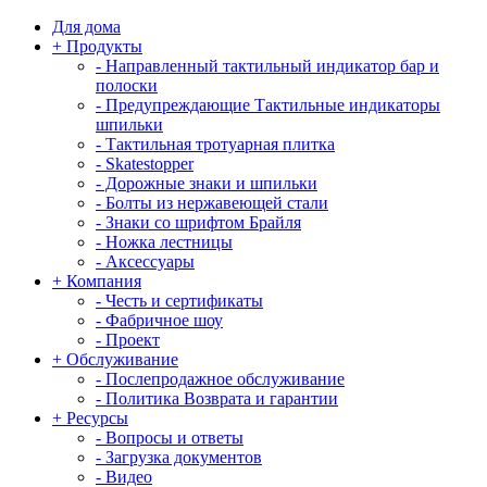
Для дома
+
Продукты
-
Направленный тактильный индикатор бар и
полоски
-
Предупреждающие Тактильные индикаторы
шпильки
-
Тактильная тротуарная плитка
-
Skatestopper
-
Дорожные знаки и шпильки
-
Болты из нержавеющей стали
-
Знаки со шрифтом Брайля
-
Ножка лестницы
-
Аксессуары
+
Компания
-
Честь и сертификаты
-
Фабричное шоу
-
Проект
+
Обслуживание
-
Послепродажное обслуживание
-
Политика Возврата и гарантии
+
Ресурсы
-
Вопросы и ответы
-
Загрузка документов
-
Видео