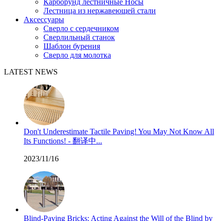
Карборунд лестничные Носы
Лестница из нержавеющей стали
Аксессуары
Сверло с сердечником
Сверлильный станок
Шаблон бурения
Сверло для молотка
LATEST NEWS
Don't Underestimate Tactile Paving! You May Not Know All
Its Functions! - 翻译中...
2023/11/16
Blind-Paving Bricks: Acting Against the Will of the Blind by