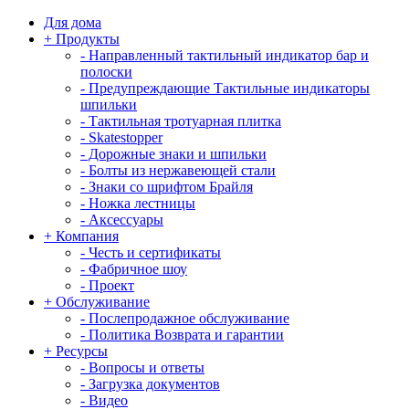
Для дома
+
Продукты
-
Направленный тактильный индикатор бар и
полоски
-
Предупреждающие Тактильные индикаторы
шпильки
-
Тактильная тротуарная плитка
-
Skatestopper
-
Дорожные знаки и шпильки
-
Болты из нержавеющей стали
-
Знаки со шрифтом Брайля
-
Ножка лестницы
-
Аксессуары
+
Компания
-
Честь и сертификаты
-
Фабричное шоу
-
Проект
+
Обслуживание
-
Послепродажное обслуживание
-
Политика Возврата и гарантии
+
Ресурсы
-
Вопросы и ответы
-
Загрузка документов
-
Видео