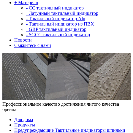
+
Материал
-
СС тактильный индикатор
-
Латунный тактильный индикатор
-
Тактильный индикатор Alu
-
Тактильный индикатор из ПВХ
-
GRP тактильный индикатор
-
SGCC тактильный индикатор
Новости
Свяжитесь с нами
Профессиональное качество достижения литого качества
бренда
Для дома
Продукты
Предупреждающие Тактильные индикаторы шпильки