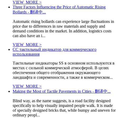
VIEW_MORE >
Three Factors Influencing the Price of Automatic Rising
Bollards - 翻译中...
Automatic rising bollards can experience large fluctuations in
price due to differences in raw materials and supply and
demand conditions in the market. In addition, logistics costs
can also have an i...
VIEW_MORE >
СС тактильный индикатор для коммерческого
использования
Тактильные индикаторы SS в основном используются в
местах с сильной коммерческой атмосферой. В целях
обеспечения общего отображения окружающего
ландшафта и современности, а также в коммерческом...
VIEW_MORE >
Making the Most of Tactile Pavements in Cities - 翻译中...
Blind way, as the name suggests, is a road facility designed
specifically to help visually impaired people walk. It is made
of specially designed bricks that, while bumpy and uneven for
ordinary peopl...