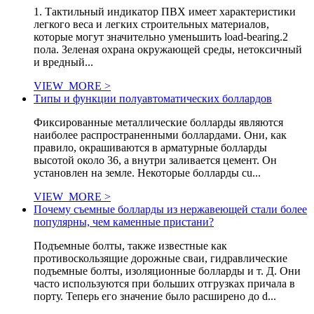
1. Тактильный индикатор ПВХ имеет характеристики
легкого веса и легких строительных материалов,
которые могут значительно уменьшить load-bearing.2
пола. Зеленая охрана окружающей среды, нетоксичный
и вредный...
VIEW_MORE >
Типы и функции полуавтоматических боллардов
Фиксированные металлические болларды являются
наиболее распространенными боллардами. Они, как
правило, окрашиваются в арматурные болларды
высотой около 36, а внутри заливается цемент. Он
установлен на земле. Некоторые болларды cu...
VIEW_MORE >
Почему съемные болларды из нержавеющей стали более
популярны, чем каменные пристани?
Подъемные болты, также известные как
противоскользящие дорожные сваи, гидравлические
подъемные болты, изоляционные болларды и т. Д. Они
часто используются при больших отгрузках причала в
порту. Теперь его значение было расширено до d...