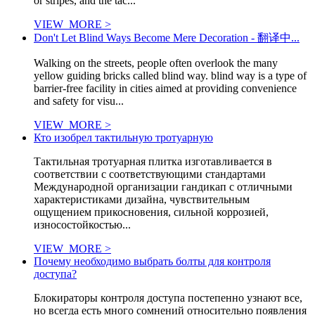
or stripes, and the tac...
VIEW_MORE >
Don't Let Blind Ways Become Mere Decoration - 翻译中...
Walking on the streets, people often overlook the many
yellow guiding bricks called blind way. blind way is a type of
barrier-free facility in cities aimed at providing convenience
and safety for visu...
VIEW_MORE >
Кто изобрел тактильную тротуарную
Тактильная тротуарная плитка изготавливается в
соответствии с соответствующими стандартами
Международной организации гандикап с отличными
характеристиками дизайна, чувствительным
ощущением прикосновения, сильной коррозией,
износостойкостью...
VIEW_MORE >
Почему необходимо выбрать болты для контроля
доступа?
Блокираторы контроля доступа постепенно узнают все,
но всегда есть много сомнений относительно появления