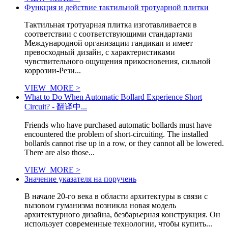
Функция и действие тактильной тротуарной плитки
Тактильная тротуарная плитка изготавливается в
соответствии с соответствующими стандартами
Международной организации гандикап и имеет
превосходный дизайн, с характеристиками
чувствительного ощущения прикосновения, сильной
коррозии-Рези...
VIEW_MORE >
What to Do When Automatic Bollard Experience Short
Circuit? - 翻译中...
Friends who have purchased automatic bollards must have
encountered the problem of short-circuiting. The installed
bollards cannot rise up in a row, or they cannot all be lowered.
There are also those...
VIEW_MORE >
Значение указателя на поручень
В начале 20-го века в области архитектуры в связи с
вызовом гуманизма возникла новая модель
архитектурного дизайна, безбарьерная конструкция. Он
использует современные технологии, чтобы купить...