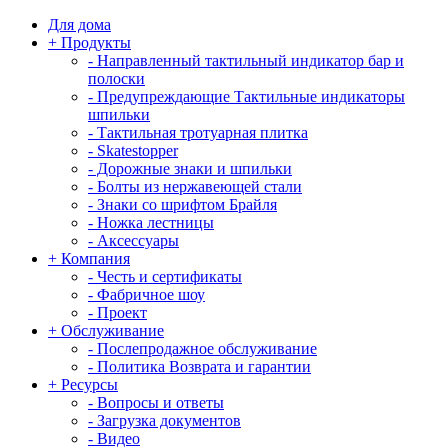
Для дома
+
Продукты
-
Направленный тактильный индикатор бар и
полоски
-
Предупреждающие Тактильные индикаторы
шпильки
-
Тактильная тротуарная плитка
-
Skatestopper
-
Дорожные знаки и шпильки
-
Болты из нержавеющей стали
-
Знаки со шрифтом Брайля
-
Ножка лестницы
-
Аксессуары
+
Компания
-
Честь и сертификаты
-
Фабричное шоу
-
Проект
+
Обслуживание
-
Послепродажное обслуживание
-
Политика Возврата и гарантии
+
Ресурсы
-
Вопросы и ответы
-
Загрузка документов
-
Видео