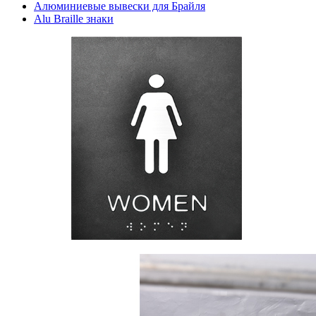
Алюминиевые вывески для Брайля
Alu Braille знаки