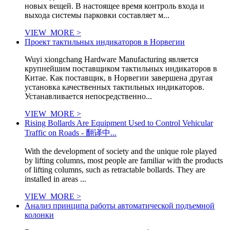
новых вещей. В настоящее время контроль входа и
выхода системы парковки составляет м...
VIEW_MORE >
Проект тактильных индикаторов в Норвегии
Wuyi xiongchang Hardware Manufacturing является
крупнейшим поставщиком тактильных индикаторов в
Китае. Как поставщик, в Норвегии завершена другая
установка качественных тактильных индикаторов.
Устанавливается непосредственно...
VIEW_MORE >
Rising Bollards Are Equipment Used to Control Vehicular
Traffic on Roads - 翻译中...
With the development of society and the unique role played
by lifting columns, most people are familiar with the products
of lifting columns, such as retractable bollards. They are
installed in areas ...
VIEW_MORE >
Анализ принципа работы автоматической подъемной
колонки