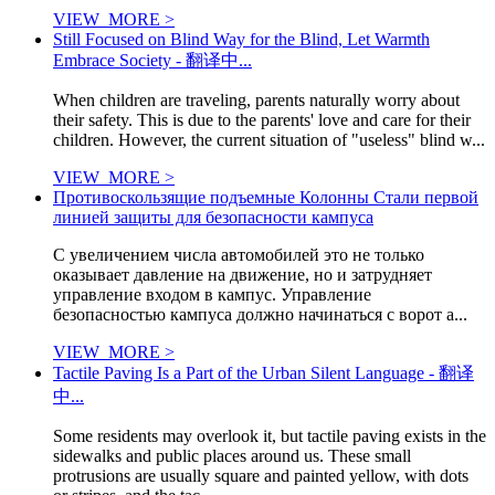
VIEW_MORE >
Still Focused on Blind Way for the Blind, Let Warmth
Embrace Society - 翻译中...
When children are traveling, parents naturally worry about
their safety. This is due to the parents' love and care for their
children. However, the current situation of "useless" blind w...
VIEW_MORE >
Противоскользящие подъемные Колонны Стали первой
линией защиты для безопасности кампуса
С увеличением числа автомобилей это не только
оказывает давление на движение, но и затрудняет
управление входом в кампус. Управление
безопасностью кампуса должно начинаться с ворот а...
VIEW_MORE >
Tactile Paving Is a Part of the Urban Silent Language - 翻译
中...
Some residents may overlook it, but tactile paving exists in the
sidewalks and public places around us. These small
protrusions are usually square and painted yellow, with dots