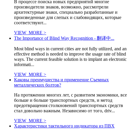
В процессе поиска новых предприятий многие
производители знаков, возможно, рассмотрели
архитектурные знаки, специально разработанные и
произведенные для слепых и слабовидящих, которые
соответствуют...
VIEW_MORE >
The Importance of Blind Way Recognition - 翻译中...
Most blind ways in current cities are not fully utilized, and an
effective method is needed to improve the usage rate of blind
ways. The current feasible solution is to implant an electronic
informati...
VIEW_MORE >
Каковы преимущества и применение Съемных
металлических болтов?
На протяжении многих лет, с развитием экономики, все
больше и больше транспортных средств, и метод
предотвращения столкновений транспортных средств
стал довольно важным. Независимо от того, driv...
VIEW_MORE >
Характеристики тактильного индикатора из ПВХ