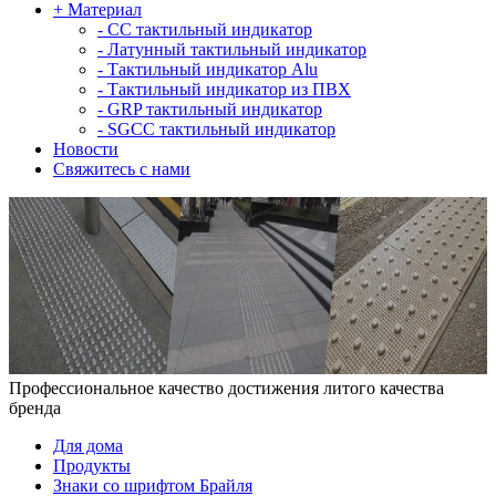
+
Материал
-
СС тактильный индикатор
-
Латунный тактильный индикатор
-
Тактильный индикатор Alu
-
Тактильный индикатор из ПВХ
-
GRP тактильный индикатор
-
SGCC тактильный индикатор
Новости
Свяжитесь с нами
Профессиональное качество достижения литого качества
бренда
Для дома
Продукты
Знаки со шрифтом Брайля