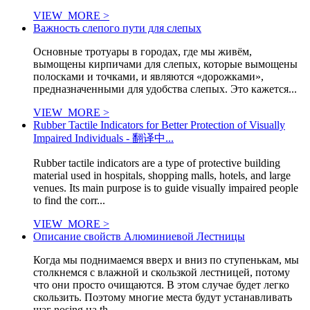
VIEW_MORE >
Важность слепого пути для слепых
Основные тротуары в городах, где мы живём,
вымощены кирпичами для слепых, которые вымощены
полосками и точками, и являются «дорожками»,
предназначенными для удобства слепых. Это кажется...
VIEW_MORE >
Rubber Tactile Indicators for Better Protection of Visually
Impaired Individuals - 翻译中...
Rubber tactile indicators are a type of protective building
material used in hospitals, shopping malls, hotels, and large
venues. Its main purpose is to guide visually impaired people
to find the corr...
VIEW_MORE >
Описание свойств Алюминиевой Лестницы
Когда мы поднимаемся вверх и вниз по ступенькам, мы
столкнемся с влажной и скользкой лестницей, потому
что они просто очищаются. В этом случае будет легко
скользить. Поэтому многие места будут устанавливать
шаг nosing на th...